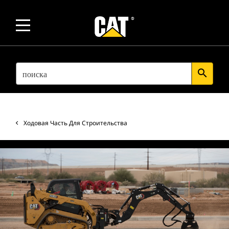
SEARCH
search
Ходовая Часть Для Строительства