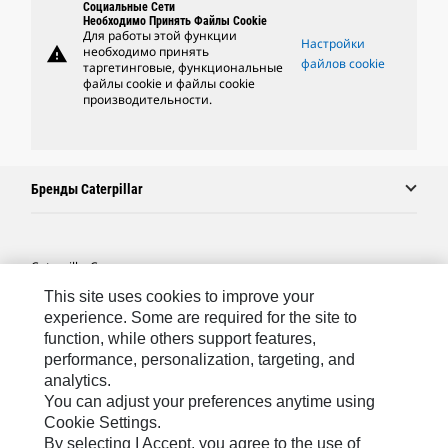
Социальные Сети
Необходимо Принять Файлы Cookie
Для работы этой функции
Настройки
warning
необходимо принять
файлов cookie
таргетинговые, функциональные
файлы cookie и файлы cookie
производительности.
Бренды Caterpillar
Caterpillar.com
This site uses cookies to improve your
Связаться С Caterpillar
experience. Some are required for the site to
Карта Сайта
function, while others support features,
performance, personalization, targeting, and
Cookie Settings
analytics.
Юридическая Информация
You can adjust your preferences anytime using
Cookie Settings.
Конфиденциальность Личных Данных
By selecting I Accept, you agree to the use of