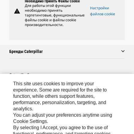
Необходимо Принять Файлы Cookie
Для работы этой функции
Настройки
warning
необходимо принять
файлов cookie
таргетинговые, функциональные
файлы cookie и файлы cookie
производительности.
Бренды Caterpillar
Caterpillar.com
This site uses cookies to improve your
Связаться С Caterpillar
experience. Some are required for the site to
Карта Сайта
function, while others support features,
performance, personalization, targeting, and
Cookie Settings
analytics.
Юридическая Информация
You can adjust your preferences anytime using
Cookie Settings.
Конфиденциальность Личных Данных
By selecting I Accept, you agree to the use of
functional, performance, and targeting cookies.