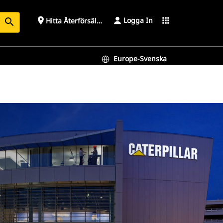
Logga In
place
apps
Hitta Återförsäljare
search
Europe-Svenska