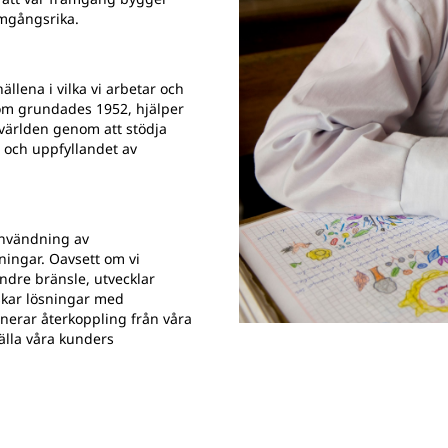
ramgångsrika.
hällena i vilka vi arbetar och
, som grundades 1952, hjälper
a världen genom att stödja
g och uppfyllandet av
användning av
sningar. Oavsett om vi
ndre bränsle, utvecklar
skar lösningar med
binerar återkoppling från våra
älla våra kunders