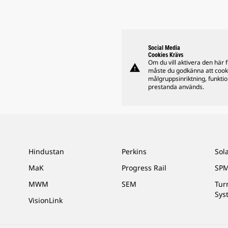
Social Media
Cookies Krävs
Om du vill aktivera den här 
warning
måste du godkänna att cook
målgruppsinriktning, funkti
prestanda används.
Hindustan
Perkins
Sol
MaK
Progress Rail
SPM
MWM
SEM
Tur
Sys
VisionLink