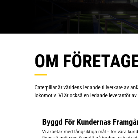
OM FÖRETAG
Caterpillar är världens ledande tillverkare av a
lokomotiv. Vi är också en ledande leverantör av 
Byggd För Kundernas Framgå
Vi arbetar med långsiktiga mål – för våra kund
finns så gott som överallt på jorden, och vi v