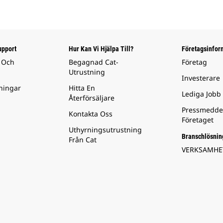
upport
Hur Kan Vi Hjälpa Till?
Företagsinfor
 Och
Begagnad Cat-
Företag
Utrustning
Investerare
ningar
Hitta En
Lediga Jobb
Återförsäljare
Pressmedde
Kontakta Oss
Företaget
Uthyrningsutrustning
Branschlösnin
Från Cat
VERKSAMH