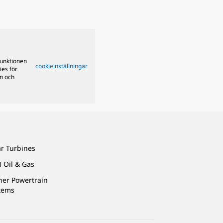
funktionen
cookieinställningar
ies för
on och
ar Turbines
 Oil & Gas
ner Powertrain
tems