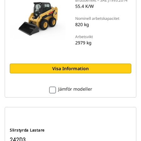
Bruttoeffekt – SAE J1995:2014
55.4 K/W
Nominell arbetskapacitet
820 kg
Arbetsvikt
2979 kg
Visa Information
Jämför modeller
Slirstyrda Lastare
242D3