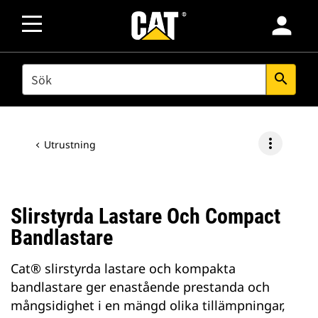
person
SEARCH
search
more_vert
Utrustning
Slirstyrda Lastare Och Compact
Bandlastare
Cat® slirstyrda lastare och kompakta
bandlastare ger enastående prestanda och
mångsidighet i en mängd olika tillämpningar,