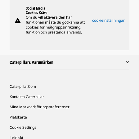
Social Media
Cookies Krävs
Om du vill aktivera den här
warning
cookieinställningar
funktionen måste du godkänna att
cookies för målgruppsinriktning,
funktion och prestanda används.
Caterpillars Varumärken
Caterpillar.com
Kontakta Caterpillar
Mina Marknadsföringspreferenser
Platskarta
Cookie Settings
Juridiskt