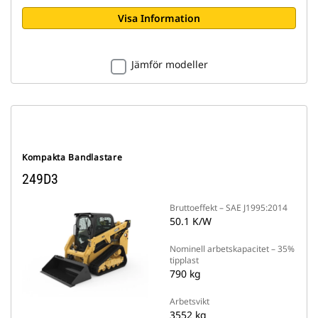
Visa Information
Jämför modeller
Kompakta Bandlastare
249D3
Bruttoeffekt – SAE J1995:2014
50.1 K/W
Nominell arbetskapacitet – 35%
tipplast
790 kg
Arbetsvikt
3552 kg