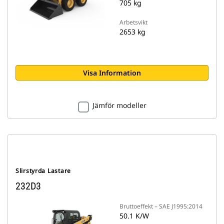
705 kg
Arbetsvikt
2653 kg
Visa Information
Jämför modeller
Slirstyrda Lastare
232D3
Bruttoeffekt – SAE J1995:2014
50.1 K/W