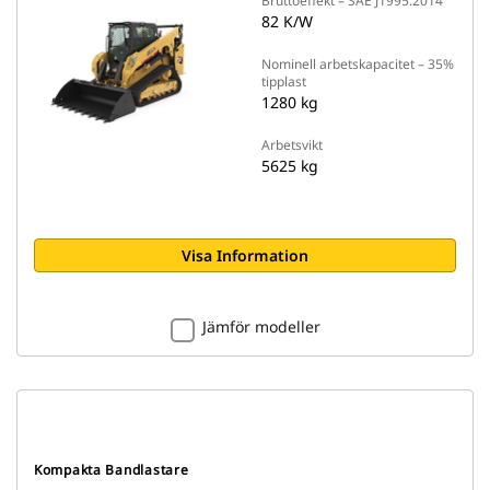
Bruttoeffekt – SAE J1995:2014
82 K/W
Nominell arbetskapacitet – 35%
tipplast
1280 kg
Arbetsvikt
5625 kg
Visa Information
Jämför modeller
Kompakta Bandlastare