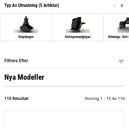
Typ Av Utrustning (5 Artiklar)
Gripskopor
Entreprenadgripar
Rivnings- Och 
Filtrera Efter
filter_list
Nya Modeller
110 Resultat
Visning 1 - 15 Av 110