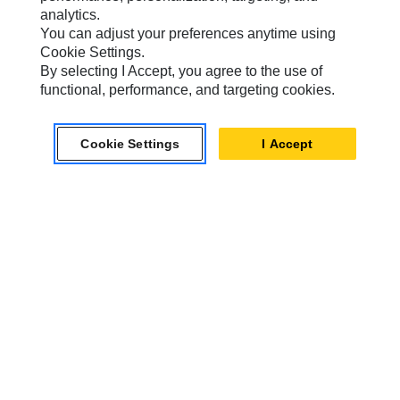
analytics.
Bultmonterat skärstål ingår
You can adjust your preferences anytime using
Nej
Cookie Settings.
By selecting I Accept, you agree to the use of
functional, performance, and targeting cookies.
Visa Information
Cookie Settings
I Accept
Jämför modeller
Gripskopor
CTV15-2300 Clamshell-grip
Kapacitet
2300 l