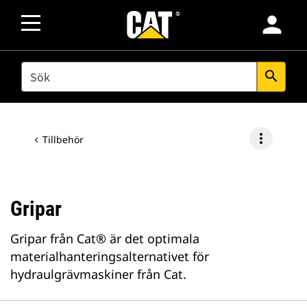
person
SEARCH
search
more_vert
Tillbehör
Gripar
Gripar från Cat® är det optimala
materialhanteringsalternativet för
hydraulgrävmaskiner från Cat.