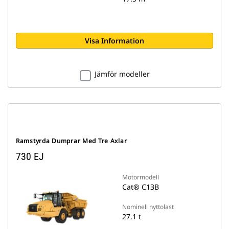
Visa Information
Jämför modeller
Ramstyrda Dumprar Med Tre Axlar
730 EJ
Motormodell
Cat® C13B
Nominell nyttolast
27.1 t