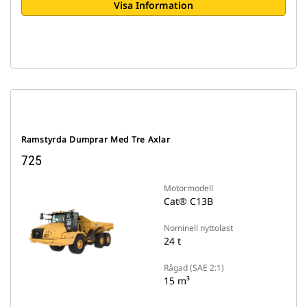
Visa Information
Ramstyrda Dumprar Med Tre Axlar
725
Motormodell
Cat® C13B
Nominell nyttolast
24 t
Rågad (SAE 2:1)
15 m³