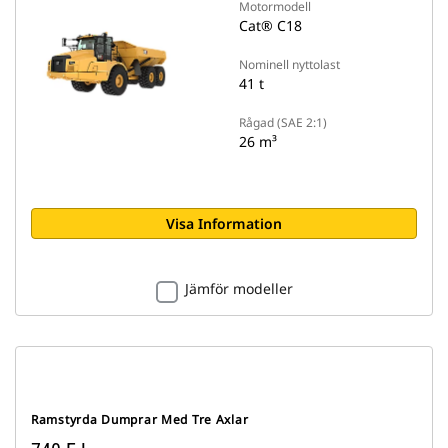
Motormodell
Cat® C18
Nominell nyttolast
41 t
Rågad (SAE 2:1)
26 m³
Visa Information
Jämför modeller
Ramstyrda Dumprar Med Tre Axlar