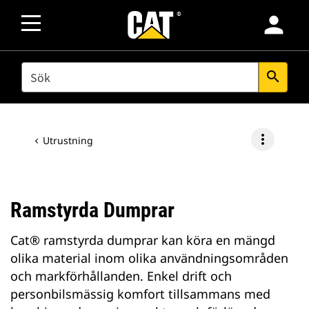
person
SEARCH
search
more_vert
Utrustning
Ramstyrda Dumprar
Cat® ramstyrda dumprar kan köra en mängd
olika material inom olika användningsområden
och markförhållanden. Enkel drift och
personbilsmässig komfort tillsammans med