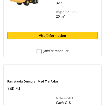
32 t
Rågad (SAE 2:1)
20 m³
Visa Information
Jämför modeller
Ramstyrda Dumprar Med Tre Axlar
740 EJ
Motormodell
Cat® C18