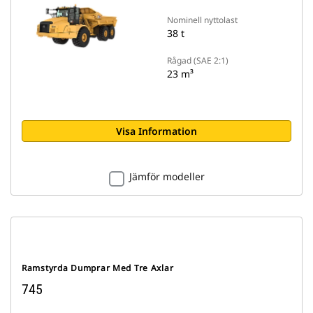
Nominell nyttolast
38 t
Rågad (SAE 2:1)
23 m³
Visa Information
Jämför modeller
Ramstyrda Dumprar Med Tre Axlar
745