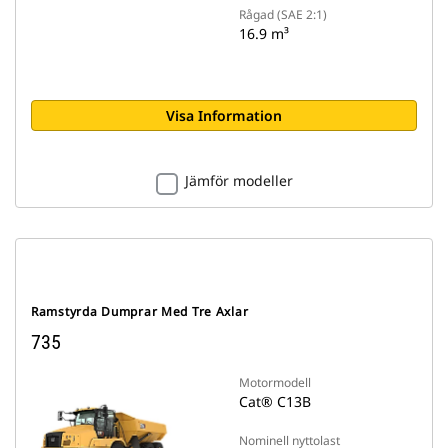
Rågad (SAE 2:1)
16.9 m³
Visa Information
Jämför modeller
Ramstyrda Dumprar Med Tre Axlar
735
Motormodell
Cat® C13B
Nominell nyttolast