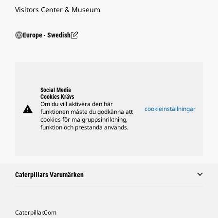
Visitors Center & Museum
Europe ‧ Swedish
Social Media
Cookies Krävs
Om du vill aktivera den här
warning
cookieinställningar
funktionen måste du godkänna att
cookies för målgruppsinriktning,
funktion och prestanda används.
Caterpillars Varumärken
Caterpillar.com