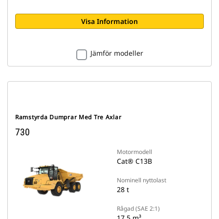
Visa Information
Jämför modeller
Ramstyrda Dumprar Med Tre Axlar
730
Motormodell
Cat® C13B
Nominell nyttolast
28 t
Rågad (SAE 2:1)
17.5 m³