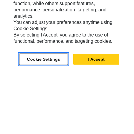
CW05 hydrauliska minigrävmaskiner på 2 ton
function, while others support features,
performance, personalization, targeting, and
analytics.
Vikt
You can adjust your preferences anytime using
26 kg
Cookie Settings.
By selecting I Accept, you agree to the use of
Total bredd
functional, performance, and targeting cookies.
248 mm
Maskinklass
Cookie Settings
I Accept
Minigrävmaskiner på 2
ton
Visa Information
Jämför modeller