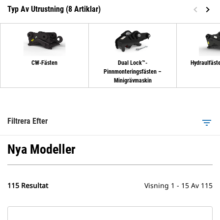
Typ Av Utrustning (8 Artiklar)
CW-Fästen
Dual Lock™-
Hydraulfäst
Pinnmonteringsfästen –
Minigrävmaskin
Filtrera Efter
filter_list
Nya Modeller
115 Resultat
Visning 1 - 15 Av 115