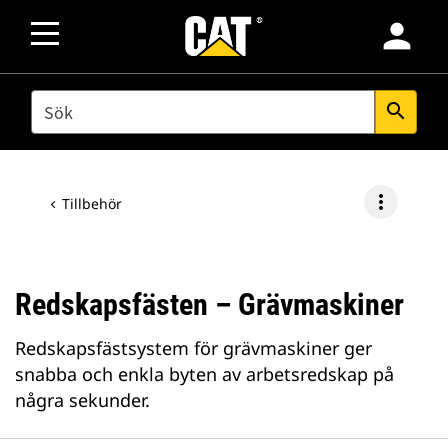
person
SEARCH
search
more_vert
Tillbehör
Redskapsfästen – Grävmaskiner
Redskapsfästsystem för grävmaskiner ger
snabba och enkla byten av arbetsredskap på
några sekunder.