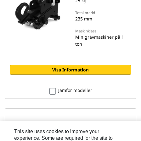
25 kg
Total bredd
235 mm
Maskinklass
Minigrävmaskiner på 1
ton
Visa Information
Jämför modeller
CW-Fästen
This site uses cookies to improve your
experience. Some are required for the site to