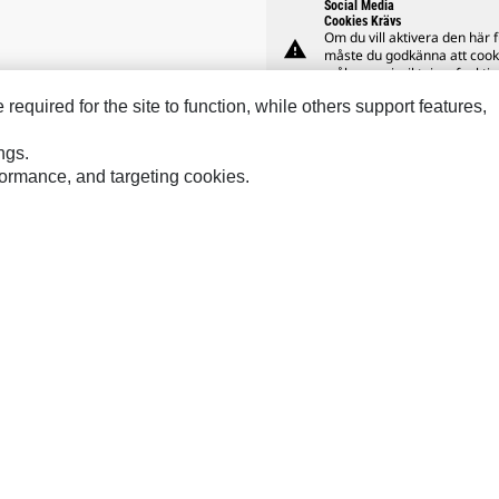
Social Media
Cookies Krävs
Om du vill aktivera den här 
warning
måste du godkänna att cook
målgruppsinriktning, funkti
prestanda används.
equired for the site to function, while others support features,
ngs.
rformance, and targeting cookies.
Hindustan
Perkins
Sol
MaK
Progress Rail
SPM
MWM
SEM
Tur
Sys
VisionLink
föringspreferenser
Platskarta
Cookie Settings
Juridiskt
Sekretess