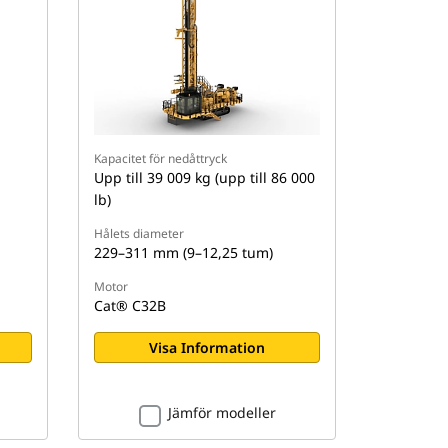
Kapacitet för nedåttryck
Upp till 39 009 kg (upp till 86 000
lb)
Hålets diameter
229–311 mm (9–12,25 tum)
Motor
Cat® C32B
Visa Information
Jämför modeller