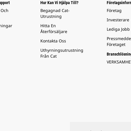
upport
Hur Kan Vi Hjälpa Till?
Företagsinfor
 Och
Begagnad Cat-
Företag
Utrustning
Investerare
ningar
Hitta En
Lediga Jobb
Återförsäljare
Pressmedde
Kontakta Oss
Företaget
Uthyrningsutrustning
Branschlösnin
Från Cat
VERKSAMH