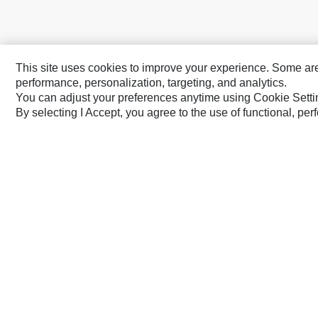
This site uses cookies to improve your experience. Some are r
performance, personalization, targeting, and analytics.
You can adjust your preferences anytime using Cookie Setti
By selecting I Accept, you agree to the use of functional, pe
Caterpillars Varumärken
Cat
Cat Lift Trucks
Cat Financial
Anchor
Cat Reman
AsiaTrak
Cat Rentals
FG Wilson
Caterpillar.com
Kontakta Caterpillar
Mina Marknads
Europe-Swedish
© 2026 Caterpillar. Med ensamrätt.