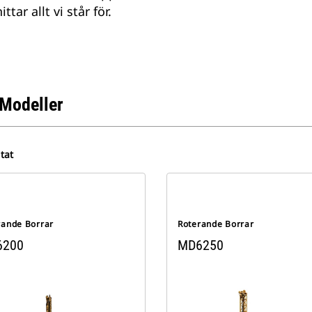
ar allt vi står för.
Modeller
tat
rande Borrar
Roterande Borrar
6200
MD6250