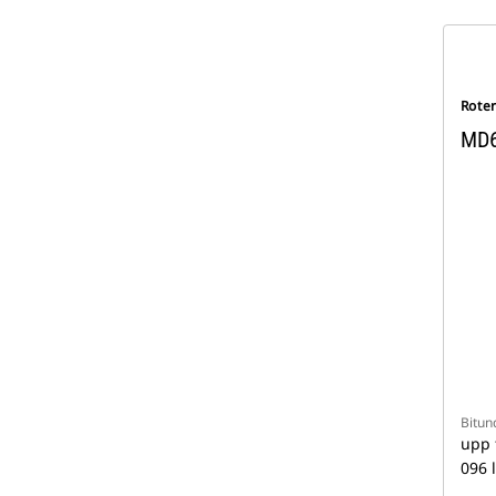
Rote
MD
Bitun
upp t
096 l