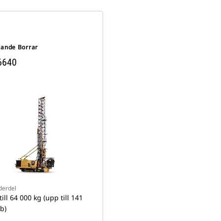
rande Borrar
6640
derdel
ill 64 000 kg (upp till 141
b)