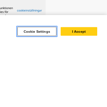
funktionen
cookieinställningar
ies för
on och
Cookie Settings
I Accept
ar Turbines
 Oil & Gas
ner Powertrain
tems