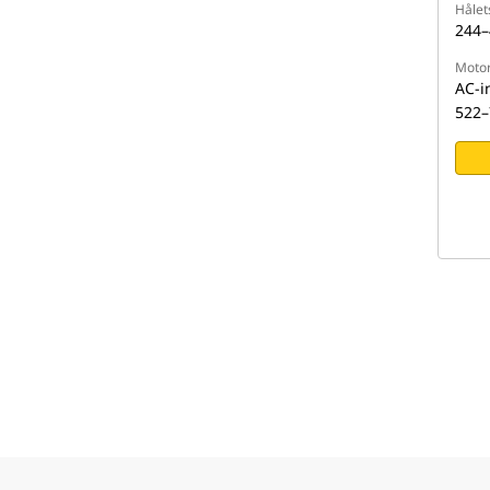
Hålet
244–
Moto
AC-i
522–