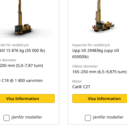
itet för nedåttryck
Kapacitet för nedåttryck
ill 15 876 kg (35 000 lb)
Upp till 29483kg (upp till
65000lb)
s diameter
200 mm (5,0–7,87 tum)
Hålets diameter
165–250 mm (6,5–9,875 tum)
r
 C18 @ 1 800 varv/min
Motor
Cat® C27
Visa Information
Visa Information
Jämför modeller
Jämför modeller