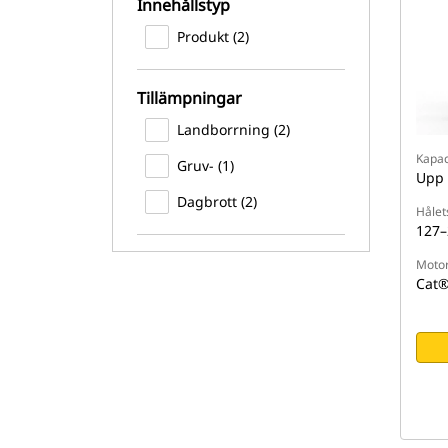
Innehållstyp
Produkt (2)
Tillämpningar
Landborrning (2)
Kapac
Gruv- (1)
Upp t
Dagbrott (2)
Hålet
127–
Moto
Cat®