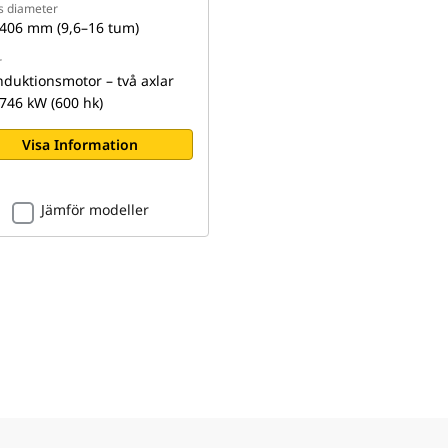
s diameter
406 mm (9,6–16 tum)
r
nduktionsmotor – två axlar
746 kW (600 hk)
Visa Information
Jämför modeller