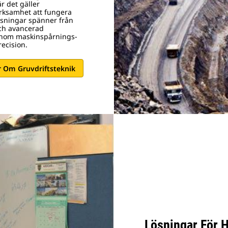
r det gäller
verksamhet att fungera
lösningar spänner från
och avancerad
 inom maskinspårnings-
ecision.
 Om Gruvdriftsteknik
Lösningar För 