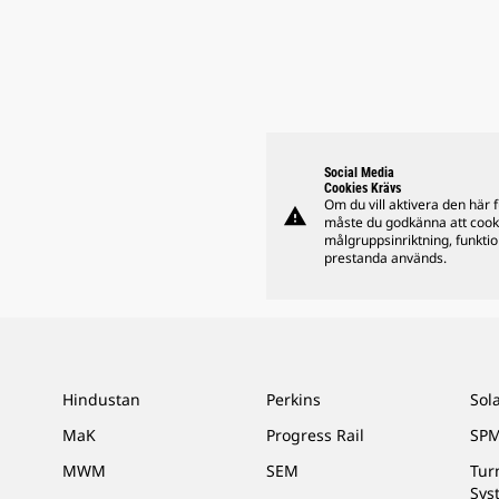
Social Media
Cookies Krävs
Om du vill aktivera den här 
warning
måste du godkänna att cook
målgruppsinriktning, funkti
prestanda används.
Hindustan
Perkins
Sol
MaK
Progress Rail
SPM
MWM
SEM
Tur
Sys