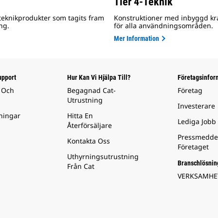
Tier 4-Teknik
 teknikprodukter som tagits fram
Konstruktioner med inbyggd kra
ng.
för alla användningsområden.
Mer Information
upport
Hur Kan Vi Hjälpa Till?
Företagsinfor
 Och
Begagnad Cat-
Företag
Utrustning
Investerare
ningar
Hitta En
Lediga Jobb
Återförsäljare
Pressmedde
Kontakta Oss
Företaget
Uthyrningsutrustning
Branschlösnin
Från Cat
VERKSAMH