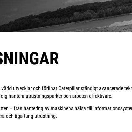
SNINGAR
r värld utvecklar och förfinar Caterpillar ständigt avancerade tekni
a dig hantera utrustningsparker och arbeten effektivare.
ytten – från hantering av maskinens hälsa till informationssys
ra och äga tung utrustning.