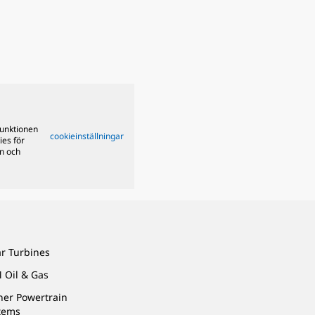
funktionen
cookieinställningar
ies för
on och
ar Turbines
 Oil & Gas
ner Powertrain
tems