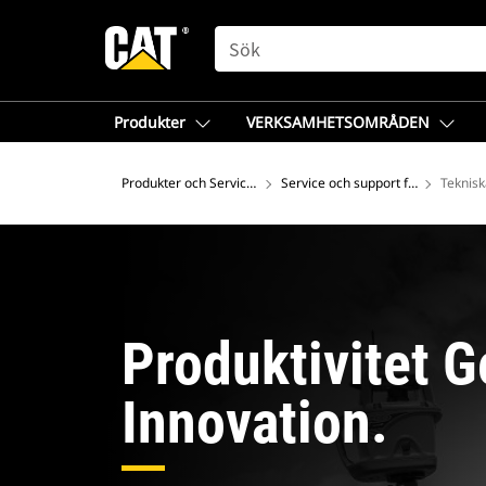
SEARCH
Produkter
VERKSAMHETSOMRÅDEN
Produkter och Service - Europa
Service och support från Cat®
Teknisk
Produktivitet 
Innovation.