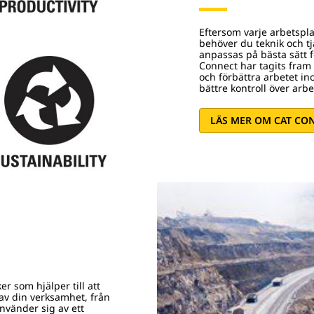
Eftersom varje arbetspl
behöver du teknik och t
anpassas på bästa sätt f
Connect har tagits fram 
och förbättra arbetet i
bättre kontroll över arb
LÄS MER OM CAT CO
er som hjälper till att
 av din verksamhet, från
använder sig av ett