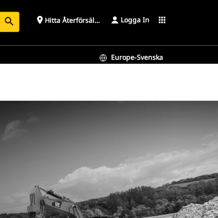
Logga In
place
apps
Hitta Återförsäljare
search
Europe-Svenska