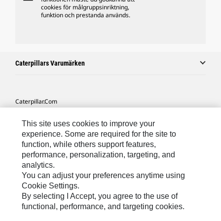
cookies för målgruppsinriktning,
funktion och prestanda används.
Caterpillars Varumärken
Caterpillar.com
Kontakta Caterpillar
This site uses cookies to improve your
Mina Marknadsföringspreferenser
experience. Some are required for the site to
function, while others support features,
Platskarta
performance, personalization, targeting, and
analytics.
Cookie Settings
You can adjust your preferences anytime using
Juridiskt
Cookie Settings.
By selecting I Accept, you agree to the use of
Sekretess
functional, performance, and targeting cookies.