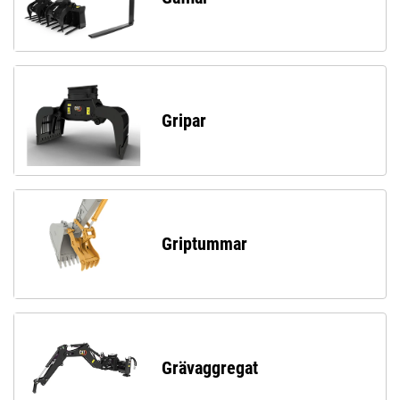
Gripar
Griptummar
Grävaggregat