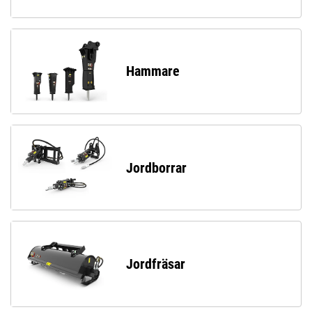
Hammare
Jordborrar
Jordfräsar