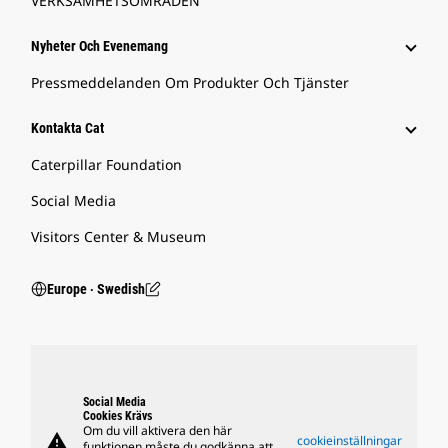
VERKSAMHETSOMRÅDEN
Nyheter Och Evenemang
Pressmeddelanden Om Produkter Och Tjänster
Kontakta Cat
Caterpillar Foundation
Social Media
Visitors Center & Museum
Europe ‧ Swedish
Social Media
Cookies Krävs
Om du vill aktivera den här
warning
cookieinställningar
funktionen måste du godkänna att