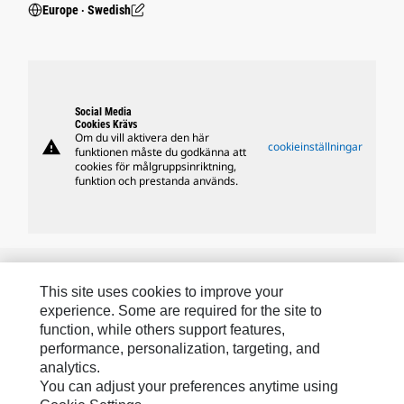
Europe ‧ Swedish
Social Media
Cookies Krävs
Om du vill aktivera den här
warning
cookieinställningar
funktionen måste du godkänna att
cookies för målgruppsinriktning,
funktion och prestanda används.
Caterpillars Varumärken
This site uses cookies to improve your
experience. Some are required for the site to
function, while others support features,
Caterpillar.com
performance, personalization, targeting, and
analytics.
Kontakta Caterpillar
You can adjust your preferences anytime using
Mina Marknadsföringspreferenser