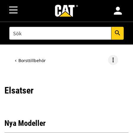
person
SEARCH
search
more_vert
Borsttillbehör
Elsatser
Nya Modeller