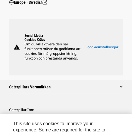
Europe ‧ Swedish
Social Media
Cookies Krävs
Om du vill aktivera den här
warning
cookieinställningar
funktionen måste du godkänna att
cookies för målgruppsinriktning,
funktion och prestanda används.
Caterpillars Varumärken
Caterpillar.com
Kontakta Caterpillar
This site uses cookies to improve your
Mina Marknadsföringspreferenser
experience. Some are required for the site to