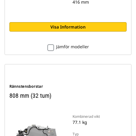
416 mm
Visa Information
Jämför modeller
Rännstensborstar
808 mm (32 tum)
Kombinerad vikt
77.1 kg
Typ