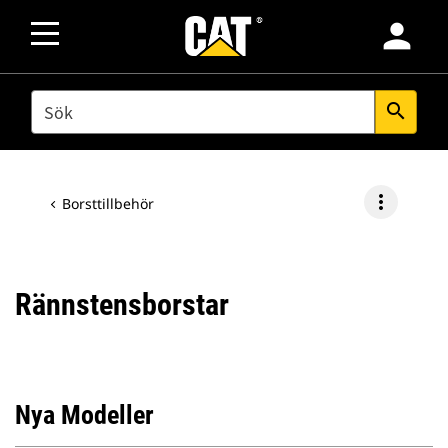
person
SEARCH
search
more_vert
Borsttillbehör
Rännstensborstar
Nya Modeller