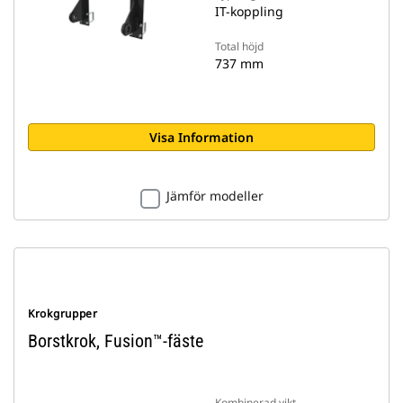
IT-koppling
Total höjd
737 mm
Visa Information
Jämför modeller
Krokgrupper
Borstkrok, Fusion™-fäste
Kombinerad vikt