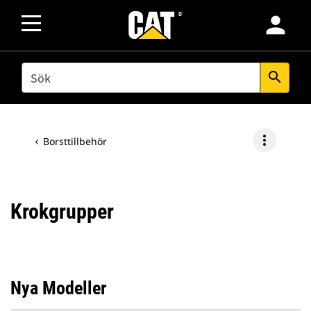
person
SEARCH
search
more_vert
Borsttillbehör
Krokgrupper
Nya Modeller