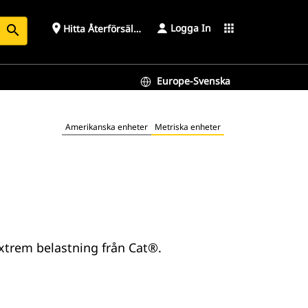
Logga In
place
apps
Hitta Återförsäljare
search
Europe-Svenska
Amerikanska enheter
Metriska enheter
xtrem belastning från Cat®.