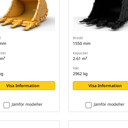
d
Bredd
 mm
1550 mm
itet
Kapacitet
 m³
2.61 m³
Vikt
kg
2962 kg
Visa Information
Visa Information
Jämför modeller
Jämför modeller