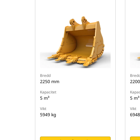
Bredd
Bred
2250 mm
220
Kapacitet
Kapac
5 m³
5 m³
Vikt
Vikt
5949 kg
6948