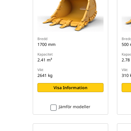
Bredd
Bred
1700 mm
500
Kapacitet
Kapac
2.41 m³
2.78
Vikt
Vikt
2641 kg
310 
Visa Information
Jämför modeller