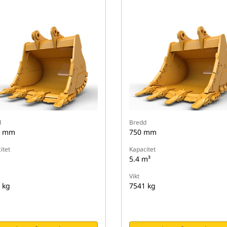
d
Bredd
0 mm
750 mm
itet
Kapacitet
5.4 m³
Vikt
 kg
7541 kg