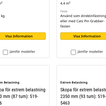
m³
4.4 m³
Fäste
 kg
Använd som direktinfästnin
eller med Cats Pin Grabber-
fästen
Visa Information
Visa Information
Jämför modeller
Jämför modeller
em Belastning
Extrem Belastning
pa för extrem belastning
Skopa för extrem belast
0 mm (87 tum): 519-
2350 mm (93 tum): 519-
6
5463