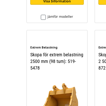
Visa Information
Jämför modeller
Extrem Belastning
Extr
Skopa för extrem belastning
Sko
2500 mm (98 tum): 519-
2 5
5478
872