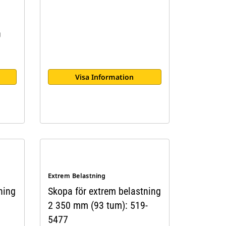
g
Visa Information
Extrem Belastning
ning
Skopa för extrem belastning
2 350 mm (93 tum): 519-
5477