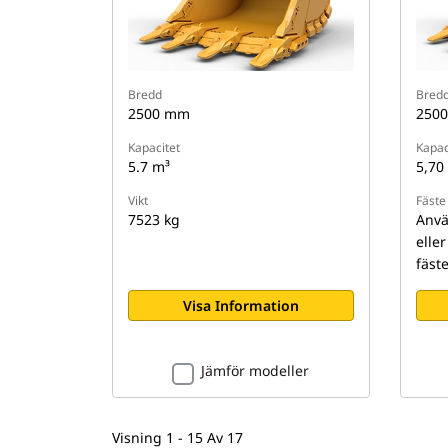
Bredd
Bred
2500 mm
250
Kapacitet
Kapac
5.7 m³
5,70
Vikt
Fäste
7523 kg
Anvä
elle
fäst
Visa Information
Jämför modeller
Visning 1 - 15 Av 17