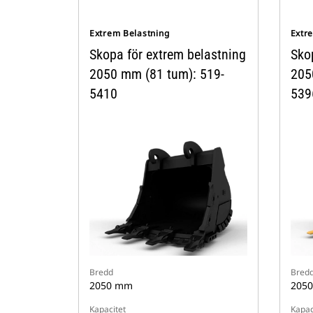
Extrem Belastning
Extr
Skopa för extrem belastning
Sko
2050 mm (81 tum): 519-
205
5410
539
Bredd
Bred
2050 mm
205
Kapacitet
Kapac