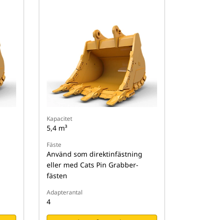
Kapacitet
5,4 m³
Fäste
Använd som direktinfästning
eller med Cats Pin Grabber-
fästen
Adapterantal
4