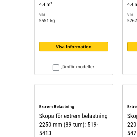
4.4 m³
4.4 
Vikt
Vikt
5551 kg
5762
Visa Information
Jämför modeller
Extrem Belastning
Extr
Skopa för extrem belastning
Sko
2250 mm (89 tum): 519-
220
5413
547