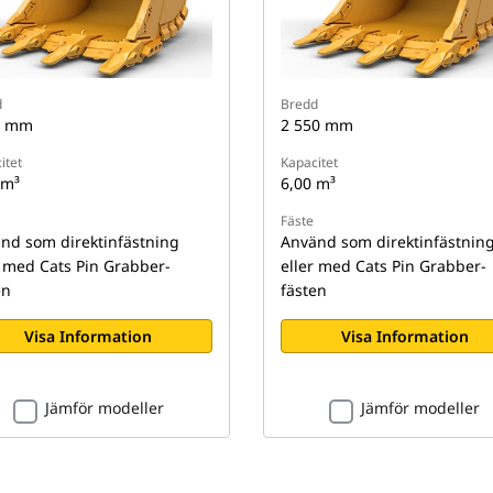
d
Bredd
0 mm
2 550 mm
itet
Kapacitet
 m³
6,00 m³
Fäste
nd som direktinfästning
Använd som direktinfästnin
r med Cats Pin Grabber-
eller med Cats Pin Grabber-
en
fästen
Visa Information
Visa Information
Jämför modeller
Jämför modeller