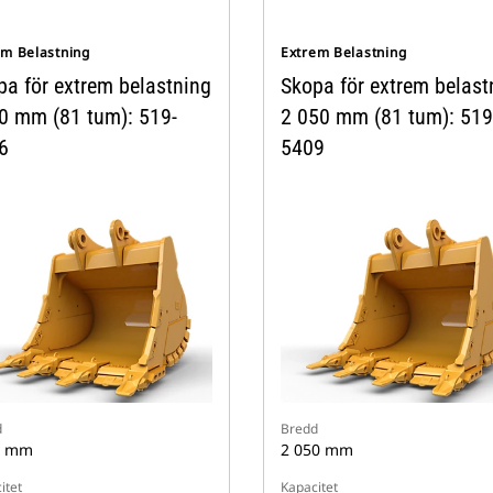
em Belastning
Extrem Belastning
pa för extrem belastning
Skopa för extrem belast
0 mm (81 tum): 519-
2 050 mm (81 tum): 519
6
5409
d
Bredd
0 mm
2 050 mm
itet
Kapacitet