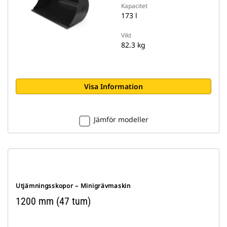
Kapacitet
173 l
Vikt
82.3 kg
Visa Information
Jämför modeller
Utjämningsskopor – Minigrävmaskin
1200 mm (47 tum)