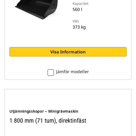
Kapacitet
560 l
Vikt
373 kg
Visa Information
Jämför modeller
Utjämningsskopor – Minigrävmaskin
1 800 mm (71 tum), direktinfäst