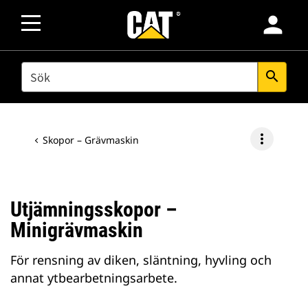
person
SEARCH
search
more_vert
Skopor – Grävmaskin
Utjämningsskopor –
Minigrävmaskin
För rensning av diken, släntning, hyvling och
annat ytbearbetningsarbete.