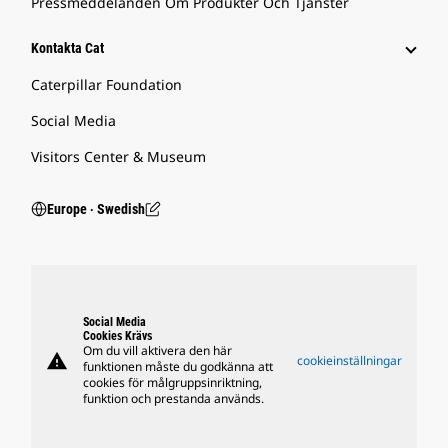
Pressmeddelanden Om Produkter Och Tjänster
Kontakta Cat
Caterpillar Foundation
Social Media
Visitors Center & Museum
Europe ‧ Swedish
Social Media
Cookies Krävs
Om du vill aktivera den här
warning
cookieinställningar
funktionen måste du godkänna att
cookies för målgruppsinriktning,
funktion och prestanda används.