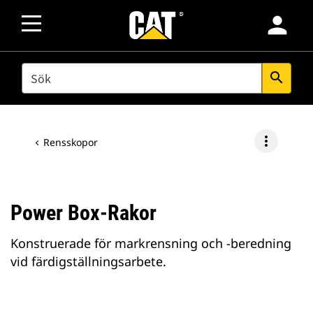
person
SEARCH
search
more_vert
Rensskopor
Power Box-Rakor
Konstruerade för markrensning och -beredning
vid färdigställningsarbete.