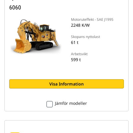
6060
Motoruteffekt - SAE J1995
2248 K/W
Skopans nyttolast
61 t
Arbetsvikt
599 t
Visa Information
Jämför modeller