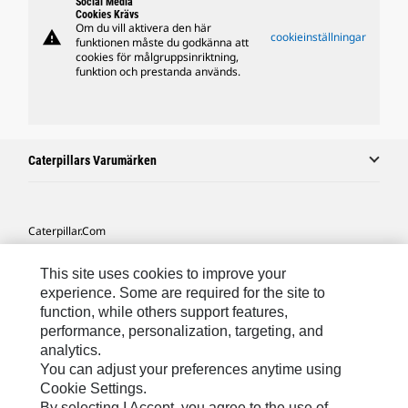
Social Media
Cookies Krävs
Om du vill aktivera den här
warning
cookieinställningar
funktionen måste du godkänna att
cookies för målgruppsinriktning,
funktion och prestanda används.
Caterpillars Varumärken
Caterpillar.com
Kontakta Caterpillar
This site uses cookies to improve your
Mina Marknadsföringspreferenser
experience. Some are required for the site to
function, while others support features,
Platskarta
performance, personalization, targeting, and
analytics.
Cookie Settings
You can adjust your preferences anytime using
Juridiskt
Cookie Settings.
By selecting I Accept, you agree to the use of