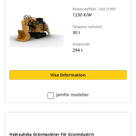
Motoruteffekt - SAE J1995
1230 K/W
Skopans nyttolast
30 t
Arbetsvikt
294 t
Visa Information
Jämför modeller
Hydrauliska Grävmaskiner För Gruvindustrin