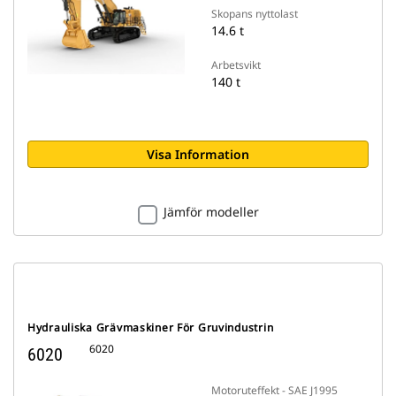
Skopans nyttolast
14.6 t
Arbetsvikt
140 t
Visa Information
Jämför modeller
Hydrauliska Grävmaskiner För Gruvindustrin
6020
6020
Motoruteffekt - SAE J1995