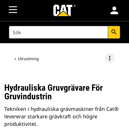
person
SEARCH
search
more_vert
Utrustning
Hydrauliska Gruvgrävare För
Gruvindustrin
Tekniken i hydrauliska grävmaskiner från Cat®
levererar starkare grävkraft och högre
produktivitet.