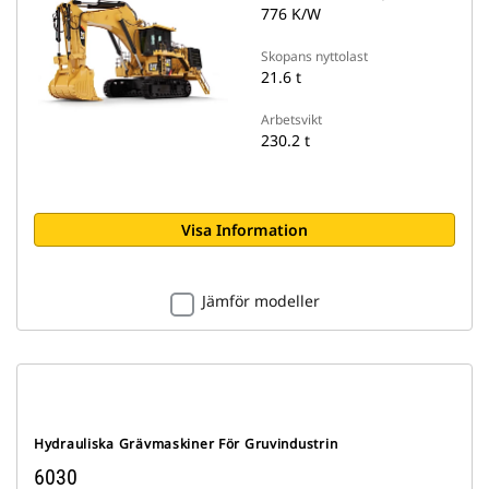
776 K/W
Skopans nyttolast
21.6 t
Arbetsvikt
230.2 t
Visa Information
Jämför modeller
Hydrauliska Grävmaskiner För Gruvindustrin
6030