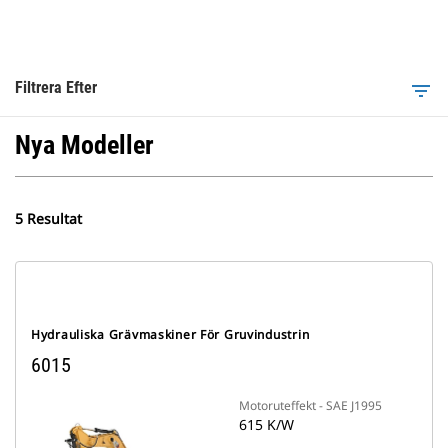
Filtrera Efter
filter_list
Nya Modeller
5 Resultat
Hydrauliska Grävmaskiner För Gruvindustrin
6015
Motoruteffekt - SAE J1995
615 K/W