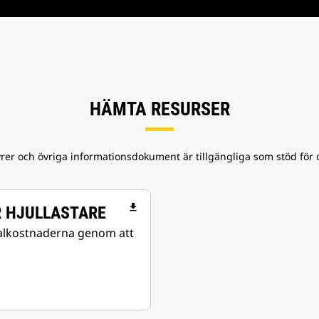
HÄMTA RESURSER
rer och övriga informationsdokument är tillgängliga som stöd för 
file_download
R HJULLASTARE
talkostnaderna genom att