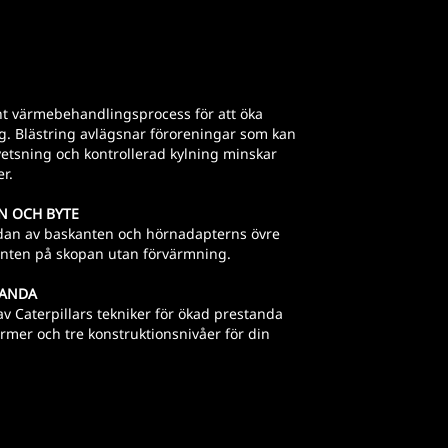
nt värmebehandlingsprocess för att öka
g. Blästring avlägsnar föroreningar som kan
vetsning och kontrollerad kylning minskar
r.
ON OCH BYTE
dan av baskanten och hörnadapterns övre
kanten på skopan utan förvärmning.
TANDA
v Caterpillars tekniker för ökad prestanda
ormer och tre konstruktionsnivåer för din