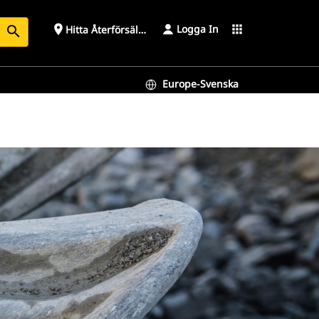
Logga In
place
apps
Hitta Återförsäljare
search
Europe-Svenska