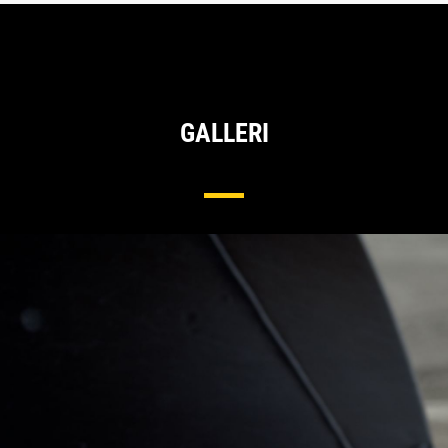
GALLERI
Baskantsystem För Hjullastare