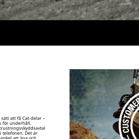
sätt att få Cat-delar –
s för underhåll.
trustningsskyddsavtal
i telefonen. Det är
enkel att äga och