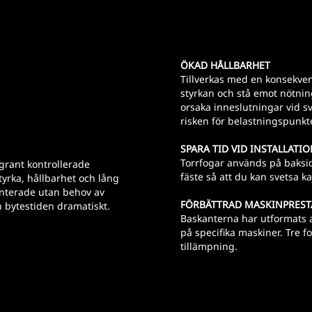
ÖKAD HÅLLBARHET
Tillverkas med en konsekve
styrkan och stå emot nötnin
orsaka inneslutningar vid s
risken för belastningspunkte
SPARA TID VID INSTALLATI
Torrfogar används på baksi
rant kontrollerade
fäste så att du kan svetsa 
styrka, hållbarhet och lång
onterade utan behov av
FÖRBÄTTRAD MASKINPRES
h bytestiden dramatiskt.
Baskanterna har utformats a
på specifika maskiner. Tre f
tillämpning.