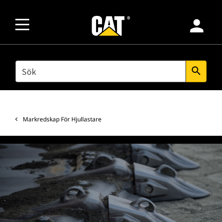
person
SEARCH
search
Markredskap För Hjullastare