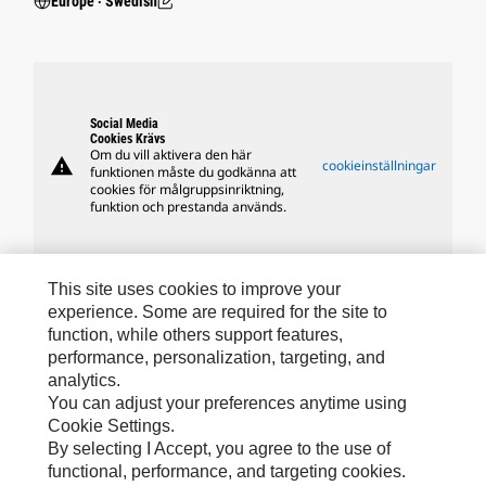
Europe ‧ Swedish
Social Media
Cookies Krävs
Om du vill aktivera den här
warning
cookieinställningar
funktionen måste du godkänna att
cookies för målgruppsinriktning,
funktion och prestanda används.
This site uses cookies to improve your
experience. Some are required for the site to
Caterpillars Varumärken
function, while others support features,
performance, personalization, targeting, and
analytics.
Caterpillar.com
You can adjust your preferences anytime using
Cookie Settings.
Kontakta Caterpillar
By selecting I Accept, you agree to the use of
Mina Marknadsföringspreferenser
functional, performance, and targeting cookies.