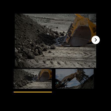
1
av
2
2
av
2