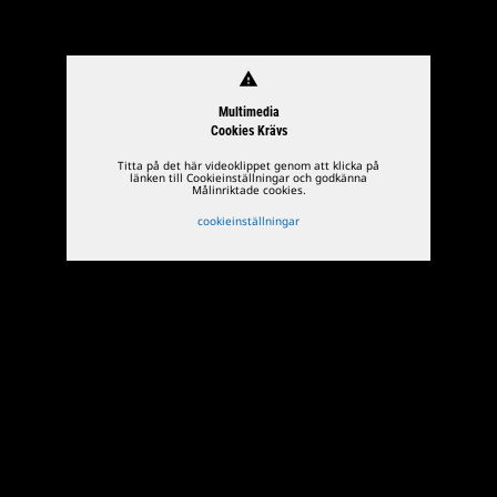
warning
Multimedia
Cookies Krävs
Titta på det här videoklippet genom att klicka på
länken till Cookieinställningar och godkänna
Målinriktade cookies.
cookieinställningar