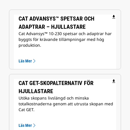
file_download
CAT ADVANSYS™ SPETSAR OCH
ADAPTRAR – HJULLASTARE
Cat Advansys™ 10-230 spetsar och adaptrar har
byggts för krävande tillämpningar med hög
produktion.
Läs Mer
file_download
CAT GET-SKOPALTERNATIV FÖR
HJULLASTARE
Utöka skopans livslängd och minska
totalkostnaderna genom att utrusta skopan med
Cat GET.
Läs Mer