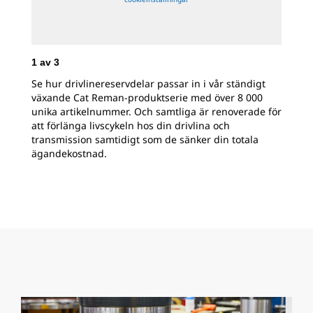
1
av
3
2
a
Se hur drivlinereservdelar passar in i vår ständigt
Inl
växande Cat Reman-produktserie med över 8 000
All
unika artikelnummer. Och samtliga är renoverade för
nåt
att förlänga livscykeln hos din drivlina och
Cat
transmission samtidigt som de sänker din totala
anl
ägandekostnad.
kär
pro
ny.