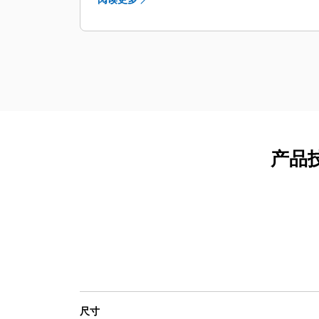
用寿命；推压和回缩钢绳或液压油可以
吸收反冲力，减少了动臂/斗杆接合处的
磨损和破裂。
传统钢丝绳推压系统提供出色的性能和
高可靠性，在全球各种运营中经过了现
场验证，管状斗杆设计可减少齿条和小
齿轮偏差问题；回缩钢丝绳可吸收振
动，减少前端破裂；得益于旋转斗杆的
设计，消除了扭转应力，减少开裂并延
产品技
长部件使用寿命。
可靠的铲斗减少了停机时间：LatchFree
铲斗无需保养闩锁组件，而 FastFil™ 和
直边铲斗采用可在寒冷天气条件下使用
的耐冲击高强度钢制造。
履带架可防止裂损，下部滚轮设计可承
受由不平坦矿坑底部引起的周期性单点
地面反作用力，安装在履带上的推进马
达方便保养并可减少偏差，向上倾斜的
尺寸
推进马达架保护部件不受岩石和水的损