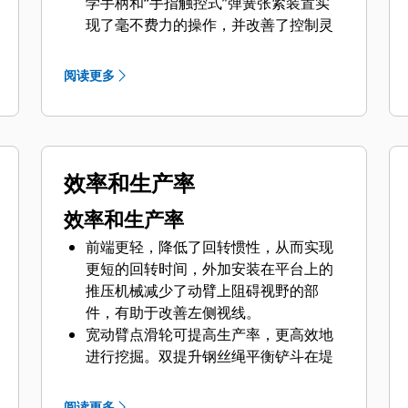
学手柄和“手指触控式”弹簧张紧装置实
现了毫不费力的操作，并改善了控制灵
敏度。
温控系统自动保持预设温度。
阅读更多
先进的人机工程学操作员座椅，座椅、
扶手和脚踏板可以调整，完美地适应各
种身材的操作员。
直观易懂且颇具美感的显示屏幕，操作
效率和生产率
员可根据自身喜好调整幕亮度和对比
度。
效率和生产率
前端更轻，降低了回转惯性，从而实现
更短的回转时间，外加安装在平台上的
推压机械减少了动臂上阻碍视野的部
件，有助于改善左侧视线。
宽动臂点滑轮可提高生产率，更高效地
进行挖掘。双提升钢丝绳平衡铲斗在堤
岸中的牵引力，自动将挖掘力分配到最
需要的地方。
阅读更多