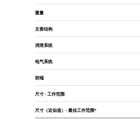
害，高架驱动滚筒将行星齿轮驱动装置
重量
与地面冲击载荷隔离开来，链轮型驱动
滚筒凸缘提供大块履带链节接触面积，
从而延长滚筒和链节的使用寿命，跨式
主要结构
安装的滚轮改善了部件磨损情况并延长
其使用寿命。
润滑系统
电气系统
前端
尺寸 - 工作范围
尺寸（近似值）- 最佳工作范围*