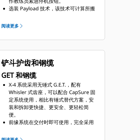
作教练员紧急停机按钮。
选装 Payload 技术，该技术可计算所搬
运的物料量，监控卡车的过载情况，并
使得操作员可以调查装载效率和班次表
阅读更多
现。
选装操作员辅助功能 – 增强运动控制功
能，使得操作员可以高效装载物料，避
免不当的挖掘操作行为，让机器在不同
铲斗护齿和钢缆
操作员操作时均能发挥出稳定的性能，
并提供相同或更快的循环时间。
GET 和钢缆
X-4 系统采用无锤式 G.E.T.，配有
Whisler 式齿座，可以配合 CapSure 固
定系统使用，相比有锤式替代方案，安
装和拆卸更快捷、更安全、更轻松简
便。
前缘系统在交付时即可使用，完全采用
机加工的前缘表面可确保完美匹配，减
少磨损并延长前缘使用寿命。
阅读更多