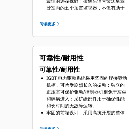
最佳的远端视野；摄像头信号馈送至驾
驶室内的五个顶置监视器，不但有助于
扩大视野，同时还能增强操作员对周围
作业环境的了解；以及高效、可调整的
阅读更多
LED 灯。
操作员培训座椅有利于安全地对操作员
进行培训，并有方便操作的紧急停止按
钮。
可靠性/耐用性
安装在平台上的推压机械使大部分的推
压保养工作能够在机械室平台的保护下
可靠性/耐用性
完成，保养工作更安全；储能位置有清
晰标示；以及上锁/挂签点。
IGBT 电力驱动系统采用坚固的焊接驱动
电气系统采用了增强安全功能，高压直
机柜，可承受剧烈长久的振动；独立的
流母线位于驱动机柜的背面；集中式控
正压室可保护驱动/控制器机柜免于灰尘
制装置机架使得在进行故障排除时人员
和碎屑进入；采矿级部件用于确保性能
可以远离高压部件；防护装置阻止了感
和长时间的无故障运转。
应电流，消除了对高频胶接的需求。
牢固的前端设计，采用高抗开裂的整体
式锻造斗杆；旋转斗杆设计将扭转应力
传送到提升钢丝绳，延长动臂和斗杆使
阅读更多