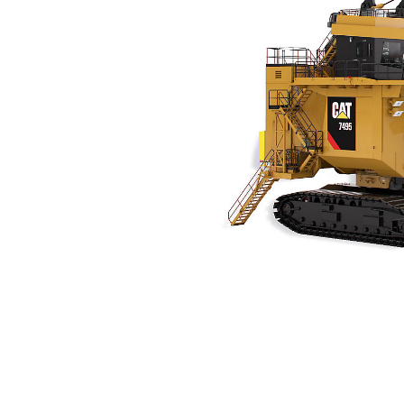
配备钢丝绳推压系统的 7495
规
更改型号