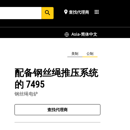
place
apps
查找代理商
search
Asia-简体中文
美制
公制
配备钢丝绳推压系统
的 7495
钢丝绳电铲
查找代理商