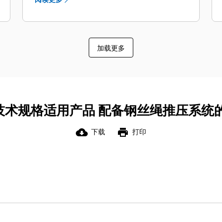
LatchFree 铲斗设计可减少损失负载，
提高效率。
直边铲斗具有更大的有效负载范围，而
FastFil 铲斗可提高填充系数，这要归功
加载更多
于梯形铲斗可以适应负载的自然形态。
响应性能更好的整体式快速推进转换开
关可以加快模式转换速度，减少挖掘和
推进模式转换用时 — 从 2.7 秒缩短到
700 毫秒。
术规格适用产品 配备钢丝绳推压系统的 
第三轨回转系统设计用于延长电铲回转
寿命和加快填充卡车的速度，提供最佳
cloud_download
print
下载
打印
的速度和循环时间。