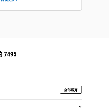
齿座在固定到前缘上时，可以采用无锤
式，也可以采用传统的 C 形卡箍和楔块
固定，此外，无锤式楔块固定组件通常
可以重复使用，同样有助于降低运营成
本。
五个齿尖形状面向广泛应用而设计；提
供优异的穿透力，并采用无锤式护罩系
统保护前缘。
优质 Cat 钢缆选件可用于提升钢绳、回
7495
缩和推压钢绳以及开斗钢绳和吊线钢
索；使用热注入工艺制造，将塑料完全
渗入钢缆中，通过包裹钢缆，减少钢材
之间的接触，将钢缆密封在润滑剂中，
抵抗磨损的不良影响和冲击损坏，这样
能够延长钢缆使用寿命。
全部展开