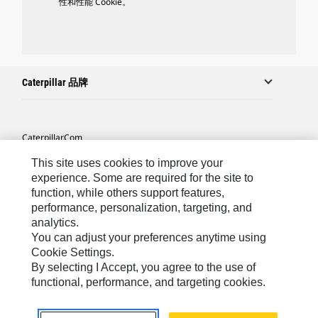
性和性能 Cookie。
Caterpillar 品牌
Caterpillar.com
联系 Caterpillar
This site uses cookies to improve your
experience. Some are required for the site to
站点地图
function, while others support features,
performance, personalization, targeting, and
Cookie Settings
analytics.
法律
You can adjust your preferences anytime using
Cookie Settings.
隐私
By selecting I Accept, you agree to the use of
functional, performance, and targeting cookies.
Asia-Chinese
© 2026 Caterpillar. 保留所有权利.