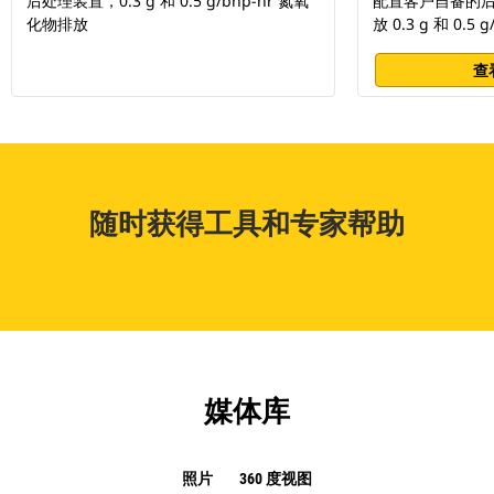
后处理装置，0.3 g 和 0.5 g/bhp-hr 氮氧
配置客户自备的
化物排放
放 0.3 g 和 0.5 g
查
随时获得工具和专家帮助
媒体库
照片
360 度视图