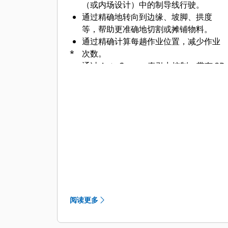
（或内场设计）中的制导线行驶。​
通过精确地转向到边缘、坡脚、拱度
等，帮助更准确地切割或摊铺物料。​
通过精确计算每趟作业位置，减少作业
*
次数。​
通过 AutoCarry、牵引力控制、带有 3D
系统的 Cat Grade 以及 Steer Assist
3D，使用铲刀倾斜转向来提高重负荷推
土生产力，这对于经验不足的操作员尤
为有用。
阅读更多