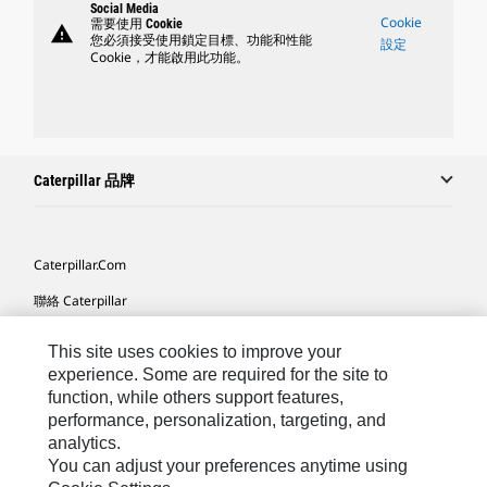
Social Media
Cookie
需要使用 Cookie
warning
您必須接受使用鎖定目標、功能和性能
設定
Cookie，才能啟用此功能。
Caterpillar 品牌
Caterpillar.com
聯絡 Caterpillar
我的行銷偏好設定
This site uses cookies to improve your
網站地圖
experience. Some are required for the site to
function, while others support features,
Cookie Settings
performance, personalization, targeting, and
analytics.
法律
You can adjust your preferences anytime using
隱私權