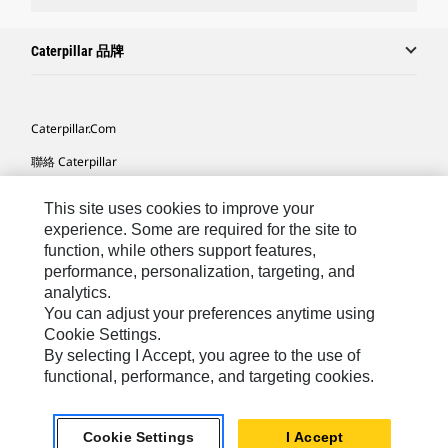
Caterpillar 品牌
Caterpillar.com
聯絡 Caterpillar
我的行銷偏好設定
This site uses cookies to improve your
網站地圖
experience. Some are required for the site to
function, while others support features,
Cookie Settings
performance, personalization, targeting, and
analytics.
法律
You can adjust your preferences anytime using
隱私權
Cookie Settings.
By selecting I Accept, you agree to the use of
關於 Cat
functional, performance, and targeting cookies.
TW - Chinese
© 2026 Caterpillar. All Rights Reserved.
Cookie Settings
I Accept