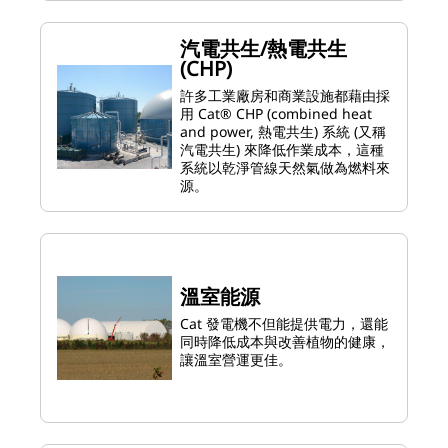
汽電共生/熱電共生
(CHP)
許多工業廠房和商業設施都藉由採
用 Cat® CHP (combined heat
and power, 熱電共生) 系統 (又稱
汽電共生) 來降低作業成本，這種
系統以乾淨管線天然氣做為燃料來
源。
溫室能源
Cat 發電機不但能提供電力，還能
同時降低成本與改善植物的健康，
讓溫室營運更佳。