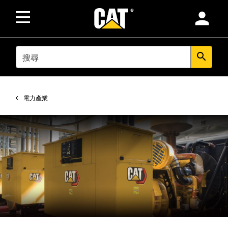
person
SEARCH
search
電力產業