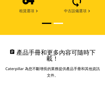
租賃選項
中古設備選項
assignment
產品手冊和更多內容可隨時下
載！
Caterpillar 為您不斷增長的業務提供產品手冊和其他資訊
文件。