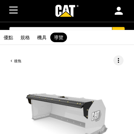
person
SEARCH
search
優點
規格
機具
導覽
more_vert
後拖