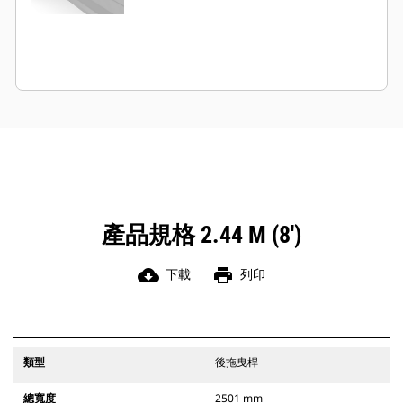
產品規格 2.44 M (8')
cloud_download
print
下載
列印
類型
後拖曳桿
總寬度
2501 mm