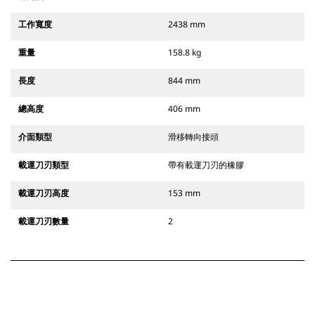
工作寬度
2438 mm
重量
158.8 kg
長度
844 mm
總高度
406 mm
介面類型
滑移轉向接頭
載運刀刃類型
帶有載運刀刃的橡膠
載運刀刃高度
153 mm
載運刀刃數量
2