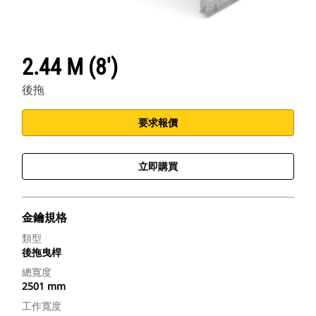
2.44 M (8')
後拖
要求報價
立即購買
金鑰規格
類型
後拖曳桿
總寬度
2501 mm
工作寬度