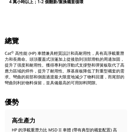
4 萬小時以上；1-2 個翻新/重換襯套循環
總覽
©
Cat
高性能 (HP) 車體兼具輕質設計和高耐用性，具有高淨載重潛
力和長壽命。頭頂覆蓋式頂篷加上從後肋到頂部滑軌的周邊加固，
提升了强度和耐用性。獲得專利的浮動式支撐墊和彈簧板取代了高
應力區域的焊件，提升了耐用性。厚基座板降低了對重型襯套的需
求。彎曲的前部和側面過渡最大限度地減少了物料回運，而尾部的
彎曲則利於物料保留，並具備最高的可用卸料間隙。
優勢
高生產力
HP 的淨載重潛力比 MSD II 車體 (帶有典型的襯套配置) 高