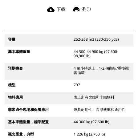
cloud_download
print
下載
列印
容量
252-268 m3 (330-350 yd3)
基本車體重量
44 300-44 900 kg (97,600-
98,900 lb)
預期壽命
4 萬小時以上；1-2 個翻新/重換襯
套循環
機型
797
物料應用
表土所有含鐵和非鐵物料
非常適合現場和保養應用
兼具耐用性、高淨載重和通用性
基本車體重量，標準配置
44 300 kg (97,600 lb)
襯套重量，典型
1 226 kg (2,703 lb)