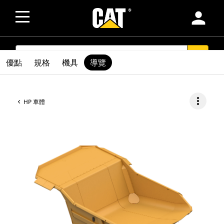
person
SEARCH
search
優點
規格
機具
導覽
more_vert
HP 車體