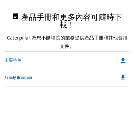
assignment
產品手冊和更多內容可隨時下
載！
Caterpillar 為您不斷增長的業務提供產品手冊和其他資訊
文件。
file_download
Do
主要特色
P
O
file_download
Do
Family Brochure
in
P
a
O
N
in
Ta
a
N
Ta