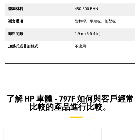
襯套材料
450-500 BHN
襯套選項
防翻桿、平順板、衝擊板
卸料間隙
1.9 m (6 ft 4 in)
加熱式或非加熱式
不適用
了解 HP 車體 - 797F 如何與客戶經常
比較的產品進行比較。