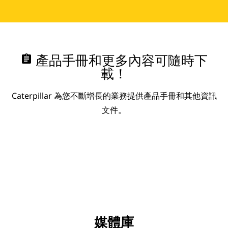
assignment
產品手冊和更多內容可隨時下
載！
Caterpillar 為您不斷增長的業務提供產品手冊和其他資訊
文件。
媒體庫