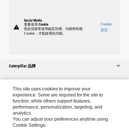
Social Media
Cookie
需要使用 Cookie
warning
您必須接受使用鎖定目標、功能和性能
設定
Cookie，才能啟用此功能。
Caterpillar 品牌
Caterpillar.com
This site uses cookies to improve your
experience. Some are required for the site to
聯絡 Caterpillar
function, while others support features,
performance, personalization, targeting, and
我的行銷偏好設定
analytics.
網站地圖
You can adjust your preferences anytime using
Cookie Settings.
Cookie Settings