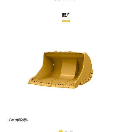
照片
Cat 卸載鏟斗
Ca