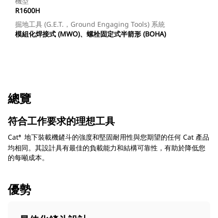
機型
R1600H
掘地工具 (G.E.T.，Ground Engaging Tools) 系統
模組化焊接式 (MWO)、螺栓固定式半箭形 (BOHA)
總覽
符合工作要求的理想工具
Cat
地下裝載機鏟斗的強度和堅固耐用性與您期望的任何 Cat 產品
®
均相同。其設計具有最佳的負載能力和結構可靠性，有助於降低您
的每噸成本。
優勢