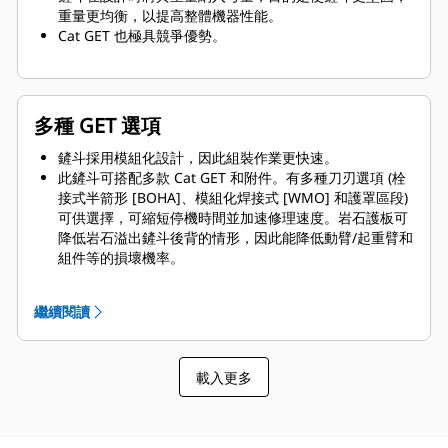
重量更均衡，以提高整體機器性能。
Cat GET 也極具競爭優勢。
多種 GET 選項
鏟斗採用模組化設計，因此組裝作業更快速。
此鏟斗可搭配多款 Cat GET 和附件。有多種刀刃選項 (栓
接式半箭形 [BOHA]、模組化焊接式 [WMO] 和護罩區段)
可供選擇，可縮短停機時間並加速修理速度。岩石護板可
降低岩石溢出鏟斗後背的情形，因此能降低動臂/起重臂和
組件等的損壞機率。
Caterpillar 備有鏟斗和全套 GET 選項供您選用。
Caterpillar 與 Cat 代理商提供一站式服務，代表您可以
繼續閱讀
減少帳戶數量。
載入更多