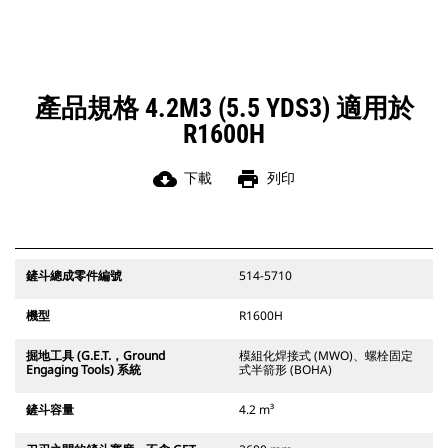
產品規格 4.2M3 (5.5 YDS3) 適用於
R1600H
cloud_download
print
下載
列印
鏟斗總成零件編號
514-5710
機型
R1600H
掘地工具 (G.E.T.，Ground
模組化焊接式 (MWO)、螺栓固定
Engaging Tools) 系統
式半箭形 (BOHA)
鏟斗容量
4.2 m³