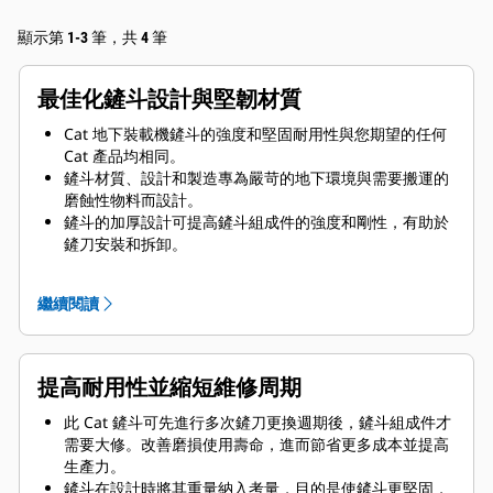
顯示第 1-3 筆，共 4 筆
最佳化鏟斗設計與堅韌材質
Cat 地下裝載機鏟斗的強度和堅固耐用性與您期望的任何
Cat 產品均相同。
鏟斗材質、設計和製造專為嚴苛的地下環境與需要搬運的
磨蝕性物料而設計。
鏟斗的加厚設計可提高鏟斗組成件的強度和剛性，有助於
鏟刀安裝和拆卸。
鏟斗組成件的組件採用更高等級的材質。
繼續閱讀
提高耐用性並縮短維修周期
此 Cat 鏟斗可先進行多次鏟刀更換週期後，鏟斗組成件才
需要大修。改善磨損使用壽命，進而節省更多成本並提高
生產力。
鏟斗在設計時將其重量納入考量，目的是使鏟斗更堅固，