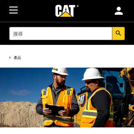
person
SEARCH
search
產品