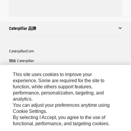
Caterpillar 品牌
Caterpillar.com
聯絡 Caterpillar
我的行銷偏好設定
This site uses cookies to improve your
網站地圖
experience. Some are required for the site to
function, while others support features,
Cookie Settings
performance, personalization, targeting, and
analytics.
法律
You can adjust your preferences anytime using
隱私權
Cookie Settings.
By selecting I Accept, you agree to the use of
關於 Cat
functional, performance, and targeting cookies.