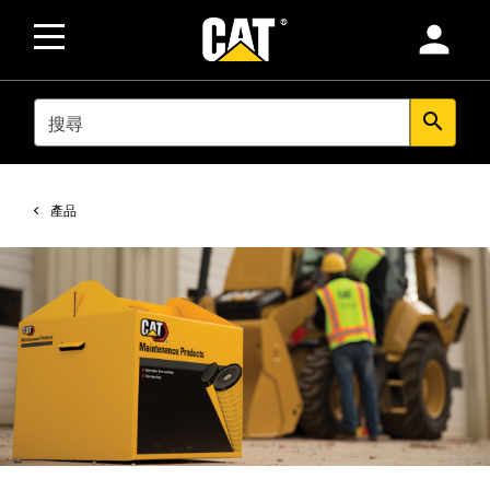
person
SEARCH
search
產品