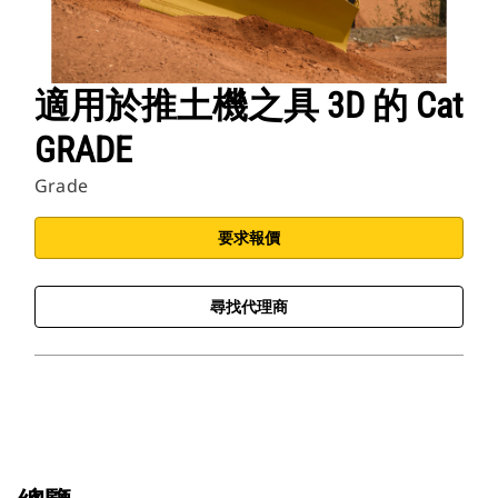
適用於推土機之具 3D 的 Cat
GRADE
Grade
要求報價
尋找代理商