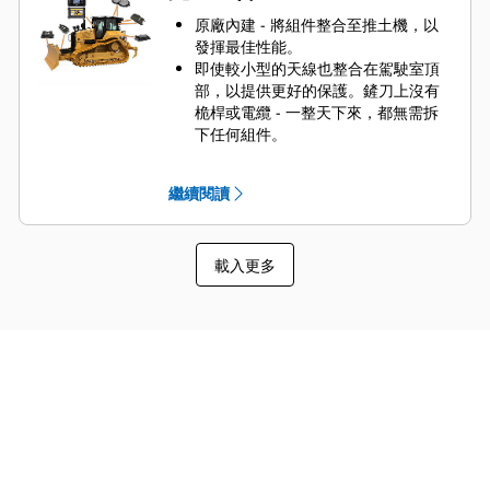
無須進行坡度檢查或遵循標樁 - 可減
少所需要的地面人員數量，以節省人
原廠內建 - 將組件整合至推土機，以
事成本，提高工地安全。
發揮最佳性能。
即使較小型的天線也整合在駕駛室頂
部，以提供更好的保護。鏟刀上沒有
桅桿或電纜 - 一整天下來，都無需拆
下任何組件。
新一代具 3D 的 GRADE 不再需要位置
感測汽缸，進而提升簡易性，並有利
繼續閱讀
於將 ARO 堆土機升級為具 3D 的
GRADE。
直接從顯示器功能表查看概要/駕駛員
載入更多
秘訣。
具 3D 的 GRADE 可與機器一同訂購，
並享有 Cat 代理商或 SITECH® 技術
合作夥伴的支援。
Cat Grade Connectivity 使用機器遙
測系統連線至虛擬參考站 (VRS,
Virtual Reference Station) 網路和
Trimble 連線社群 (TCC, Trimble
Connected Community)，不需要額
外硬體。需另行訂閱相關服務。