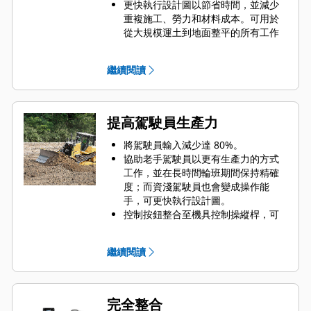
更快執行設計圖以節省時間，並減少
重複施工、勞力和材料成本。可用於
從大規模運土到地面整平的所有工作
階段。
本系統可用於平面和斜坡，以及複雜
繼續閱讀
的設計和輪廓外型。
原廠整合以提高性能、易用性和維修
簡易性。
新一代*駕駛員介面採用大型觸控螢幕
提高駕駛員生產力
介面，更直覺化且更易於使用。
精確度在 0.1' (3 cm) 以內。
將駕駛員輸入減少達 80%。
協助老手駕駛員以更有生產力的方式
工作，並在長時間輪班期間保持精確
度；而資淺駕駛員也會變成操作能
手，可更快執行設計圖。
控制按鈕整合至機具控制操縱桿，可
方便操作。只需降下鏟刀並轉向，即
可依設計圖平穩挖掘，升起時即可斷
繼續閱讀
開。不需要額外的駕駛員輸入。
儀表板顯示器將設計圖放在駕駛員正
前方。操作起來如同智慧型手機，讓
駕駛員能夠快速上手。
完全整合