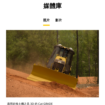
媒體庫
照片
影片
適用於推土機之具 3D 的 Cat GRADE
適用