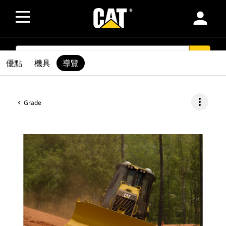
person
SEARCH
search
優點
機具
導覽
more_vert
Grade