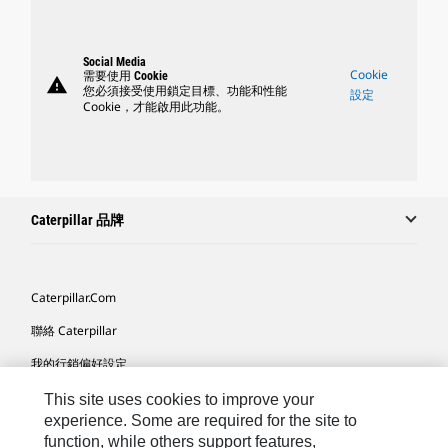
Social Media
Cookie
需要使用 Cookie
warning
您必須接受使用鎖定目標、功能和性能
設定
Cookie，才能啟用此功能。
Caterpillar 品牌
Caterpillar.com
聯絡 Caterpillar
我的行銷偏好設定
網站地圖
This site uses cookies to improve your
experience. Some are required for the site to
Cookie Settings
function, while others support features,