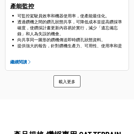
產能監控
可監控駕駛員效率和機器使用率，使產能最佳化。
透過鑽機之間的鑽孔狀態共享，可降低成本並提高鑽採準
確度，使鑽採計畫更新內容易於實行，減少「遺忘備忘
錄」和人為失誤的機會。
向共享同一圖形的鑽機傳送即時鑽孔狀態資料。
提供強大的報告，針對鑽機生產力、可用性、使用率和是
否符合計畫進行概述。
與其他鑽機共享每個鑽孔位置深度和目前狀態的資料。
繼續閱讀
備有「地層辨識」和「鑽孔輪廓」選項，可互相搭配使
用，提供鑽機作業參數的即時線上分析。
顯示鑽機的工作強度以及在不同地層的移動速度，使系統
載入更多
能分析岩體的構成。
使用 Terrain 辦公軟體的專屬演算法產生可爆破性指數，
清晰正確地反映階地的地質變化情形，讓使用者更正確地
根據岩體特性搭配粉末係數與其他鑽孔負載標準，以便在
爆破時獲得最佳破碎效果。
可對其他下游流程進行微調，以改善混合效果並最佳化破
碎程度，也有助於規劃未來的礦場擴建。