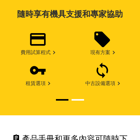
隨時享有機具支援和專家協助
費用試算程式
現有方案
租賃選項
中古設備選項
assignment
產品手冊和更多內容可隨時下