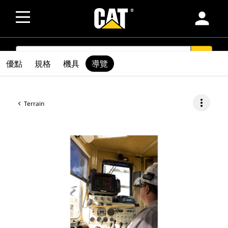
person
SEARCH
search
優點
規格
機具
導覽
more_vert
Terrain