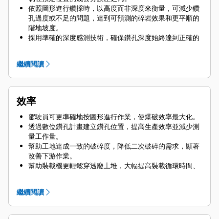
依照圖形進行鑽採時，以高度而非深度來衡量，可減少鑽
孔過度或不足的問題，達到可預測的碎岩效果和更平順的
階地坡度。
採用準確的深度感測技術，確保鑽孔深度始終達到正確的
趾端深度，而不受鑽鋌高度的影響；系統會自動識別鑽鋌
高度，並為每個鑽孔計算出正確的鑽孔深度和傾斜度。
繼續閱讀
使用駕駛室內顯示器來呈現鑽機與每個預定鑽孔的 GPS 座
標對齊時間點，協助經驗不足的駕駛員能夠落實在設計位
置的公差範圍內進行鑽採，以獲得最佳的裝藥分配與一致
的粉末係數。
效率
駕駛員可更準確地按圖形進行作業，使爆破效率最大化。
透過數位鑽孔計畫建立鑽孔位置，提高生產效率並減少測
量工作量。
幫助工地達成一致的破碎度，降低二次破碎的需求，顯著
改善下游作業。
幫助裝載機更輕鬆穿透廢土堆，大幅提高裝載循環時間、
裝填係數和拖運機隊的整體生產力。
繼續閱讀