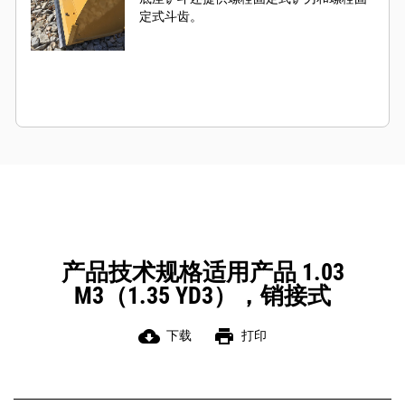
定式斗齿。
产品技术规格适用产品 1.03
M3（1.35 YD3），销接式
cloud_download
print
下载
打印