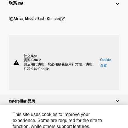
行业
联系 Cat
Africa, Middle East ‧ Chinese
社交媒体
Cookie
需要 Cookie
warning
要启用此功能，您必须接受使用针对性、功能
设置
性和性能 Cookie。
Caterpillar 品牌
This site uses cookies to improve your
experience. Some are required for the site to
Caterpillar.com
function, while others support features,