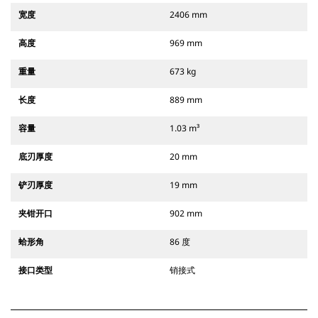
宽度
2406 mm
高度
969 mm
重量
673 kg
长度
889 mm
容量
1.03 m³
底刃厚度
20 mm
铲刃厚度
19 mm
夹钳开口
902 mm
蛤形角
86 度
接口类型
销接式