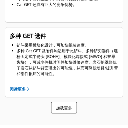
Cat GET 还具有巨大的竞争优势。
多种 GET 选件
铲斗采用模块化设计，可加快组装速度。
多种 Cat GET 及附件均适用于此铲斗。多种铲刃选件（螺
栓固定式半箭头 [BOHA]、模块化焊接式 [MWO] 和护罩
齿块），可减少停机时间并加快维修速度。岩石护罩降低
了岩石从铲斗背面溢出的可能性，从而可降低动臂/提升臂
和部件损坏的可能性。
Caterpillar 提供铲斗及全套 GET 选件。Caterpillar 及我
们的 Cat 代理商提供一站式服务，这意味着账目更少。
阅读更多
加载更多