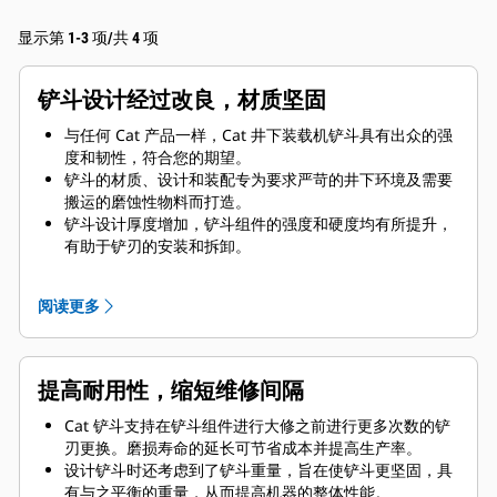
显示第 1-3 项/共 4 项
铲斗设计经过改良，材质坚固
与任何 Cat 产品一样，Cat 井下装载机铲斗具有出众的强
度和韧性，符合您的期望。
铲斗的材质、设计和装配专为要求严苛的井下环境及需要
搬运的磨蚀性物料而打造。
铲斗设计厚度增加，铲斗组件的强度和硬度均有所提升，
有助于铲刃的安装和拆卸。
铲斗组件部件采用了更高级别的材质。
阅读更多
提高耐用性，缩短维修间隔
Cat 铲斗支持在铲斗组件进行大修之前进行更多次数的铲
刃更换。磨损寿命的延长可节省成本并提高生产率。
设计铲斗时还考虑到了铲斗重量，旨在使铲斗更坚固，具
有与之平衡的重量，从而提高机器的整体性能。