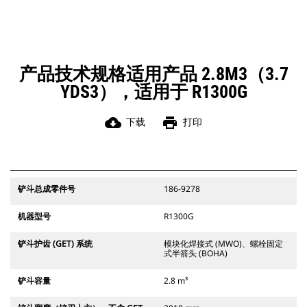
产品技术规格适用产品 2.8M3（3.7
YDS3），适用于 R1300G
cloud_download
print
下载
打印
铲斗总成零件号
186-9278
机器型号
R1300G
铲斗护齿 (GET) 系统
模块化焊接式 (MWO)、螺栓固定
式半箭头 (BOHA)
铲斗容量
2.8 m³