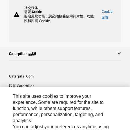
社交媒体
Cookie
需要 Cookie
warning
要启用此功能，您必须接受使用针对性、功能
设置
性和性能 Cookie。
Caterpillar 品牌
Caterpillar.com
联系 Caterpillar
我的营销首选项
This site uses cookies to improve your
experience. Some are required for the site to
站点地图
function, while others support features,
performance, personalization, targeting, and
Cookie Settings
analytics.
法律
You can adjust your preferences anytime using