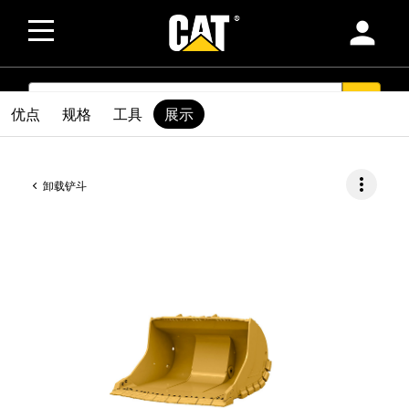
person
SEARCH
search
优点
规格
工具
展示
more_vert
卸载铲斗