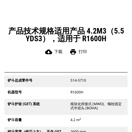
产品技术规格适用产品 4.2M3（5.5
YDS3），适用于 R1600H
cloud_download
print
下载
打印
铲斗总成零件号
514-5710
机器型号
R1600H
铲斗护齿 (GET) 系统
模块化焊接式 (MWO)、螺栓固定
式半箭头 (BOHA)
铲斗容量
4.2 m³
铲斗宽度（铲刃上方），不含 GET
2600 mm