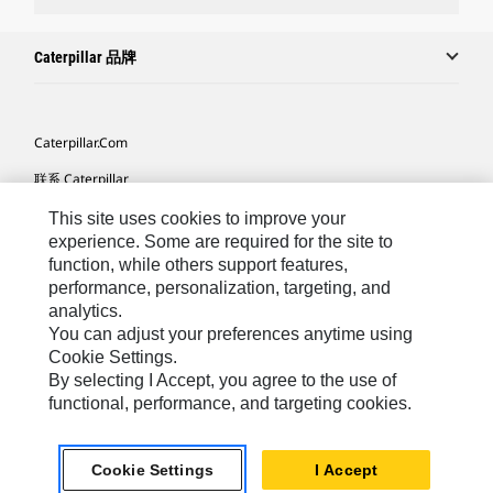
Caterpillar 品牌
Caterpillar.com
联系 Caterpillar
我的营销首选项
This site uses cookies to improve your
experience. Some are required for the site to
站点地图
function, while others support features,
performance, personalization, targeting, and
Cookie Settings
analytics.
法律
You can adjust your preferences anytime using
Cookie Settings.
隐私
By selecting I Accept, you agree to the use of
functional, performance, and targeting cookies.
Africa, Middle East ‧ Chinese
© 2026 Caterpillar. 保留所有权利
Cookie Settings
I Accept