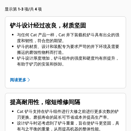
显示第 1-3 项/共 4 项
铲斗设计经过改良，材质坚固
与任何 Cat 产品一样，Cat 井下装载机铲斗具有出众的强
度和韧性，符合您的期望。
铲斗的材质、设计和装配专为要求严苛的井下环境及需要
搬运的磨蚀性物料而打造。
铲斗设计厚度增加，铲斗组件的强度和硬度均有所提升，
有助于铲刃的安装和拆卸。
铲斗组件部件采用了更高级别的材质。
阅读更多
提高耐用性，缩短维修间隔
Cat 铲斗支持在铲斗组件进行大修之前进行更多次数的铲
刃更换。磨损寿命的延长可节省成本并提高生产率。
设计铲斗时还考虑到了铲斗重量，旨在使铲斗更坚固，具
有与之平衡的重量，从而提高机器的整体性能。