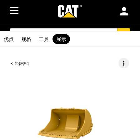
person
SEARCH
search
优点
规格
工具
展示
more_vert
卸载铲斗