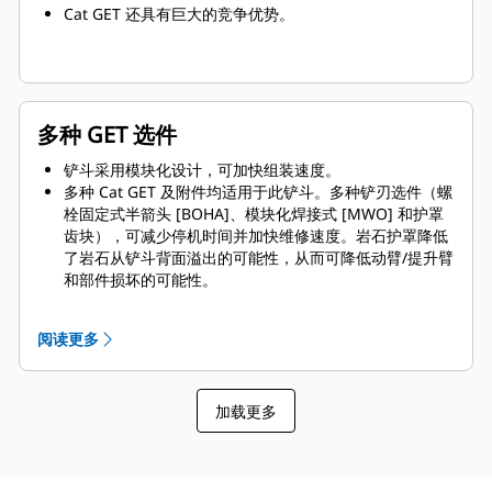
Cat GET 还具有巨大的竞争优势。
多种 GET 选件
铲斗采用模块化设计，可加快组装速度。
多种 Cat GET 及附件均适用于此铲斗。多种铲刃选件（螺
栓固定式半箭头 [BOHA]、模块化焊接式 [MWO] 和护罩
齿块），可减少停机时间并加快维修速度。岩石护罩降低
了岩石从铲斗背面溢出的可能性，从而可降低动臂/提升臂
和部件损坏的可能性。
Caterpillar 提供铲斗及全套 GET 选件。Caterpillar 及我
们的 Cat 代理商提供一站式服务，这意味着账目更少。
阅读更多
加载更多