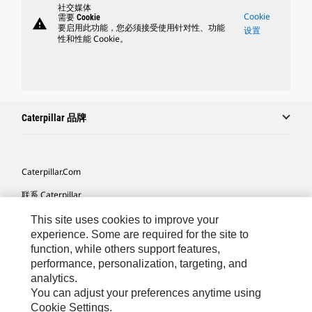
社交媒体
Cookie
需要 Cookie
warning
要启用此功能，您必须接受使用针对性、功能
设置
性和性能 Cookie。
Caterpillar 品牌
Caterpillar.com
联系 Caterpillar
我的营销首选项
This site uses cookies to improve your
experience. Some are required for the site to
站点地图
function, while others support features,
performance, personalization, targeting, and
Cookie Settings
analytics.
法律
You can adjust your preferences anytime using
Cookie Settings.
隐私