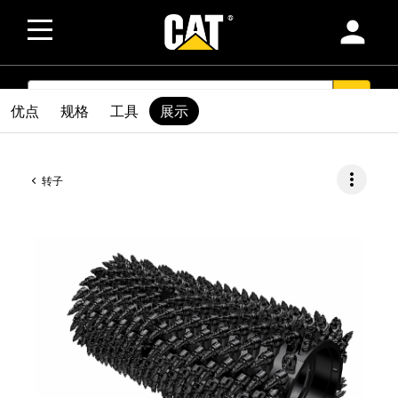
person
SEARCH
search
优点
规格
工具
展示
more_vert
转子