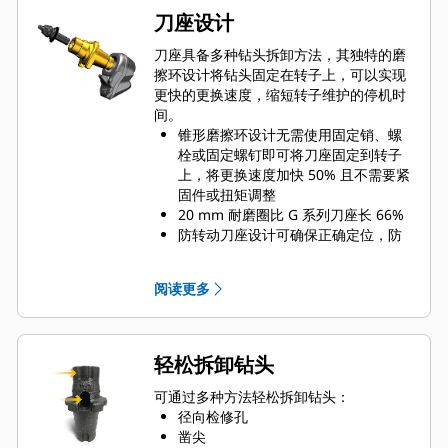
刀座设计
刀座具备多种钻头拆卸方法，其独特的磨
擦环设计将钻头固定在转子上，可以实现
更快的更换速度，缩短转子维护的停机时
间。
锥形磨擦环设计无需使用固定销、螺
栓或固定螺钉即可将刀座固定到转子
上，将更换速度加快 50% 且不需要紧
固件或扭矩调整
20 mm 耐磨圈比 G 系列刀座长 66%
防转动刀座设计可确保正确定位，防
止座体和刀座的磨损
水可通过刀座径向检修孔渗入，协助
阅读更多
钻齿旋转以实现均匀的钻头磨损
刀座可用于安装 20 mm、22 mm 和
25 mm 齿杆尺寸的刀头，满足不同应
用需求
轻松拆卸钻头
可通过多种方法轻松拆卸钻头：
径向检修孔
凿尖