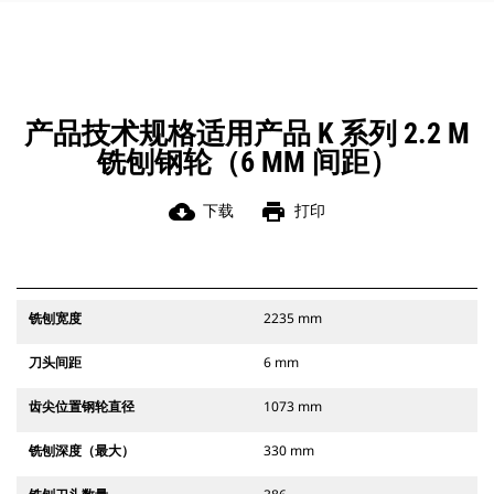
产品技术规格适用产品 K 系列 2.2 M
铣刨钢轮（6 MM 间距）
cloud_download
print
下载
打印
铣刨宽度
2235 mm
刀头间距
6 mm
齿尖位置钢轮直径
1073 mm
铣刨深度（最大）
330 mm