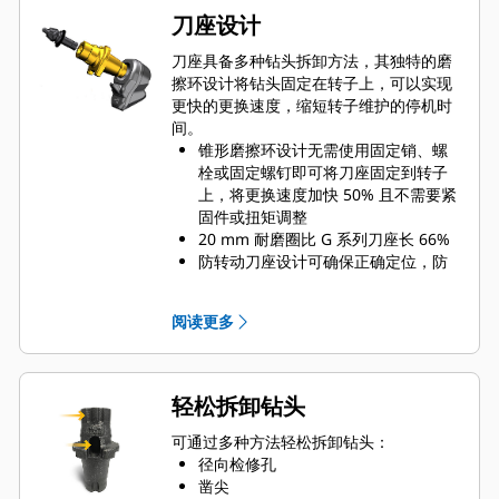
刀座设计
刀座具备多种钻头拆卸方法，其独特的磨
擦环设计将钻头固定在转子上，可以实现
更快的更换速度，缩短转子维护的停机时
间。
锥形磨擦环设计无需使用固定销、螺
栓或固定螺钉即可将刀座固定到转子
上，将更换速度加快 50% 且不需要紧
固件或扭矩调整
20 mm 耐磨圈比 G 系列刀座长 66%
防转动刀座设计可确保正确定位，防
止座体和刀座的磨损
水可通过刀座径向检修孔渗入，协助
阅读更多
钻齿旋转以实现均匀的钻头磨损
刀座可用于安装 20 mm、22 mm 和
25 mm 齿杆尺寸的刀头，满足不同应
用需求
轻松拆卸钻头
可通过多种方法轻松拆卸钻头：
径向检修孔
凿尖