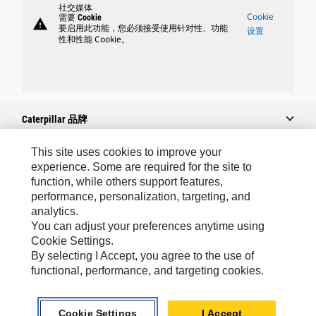
社交媒体
Cookie
需要 Cookie
warning
要启用此功能，您必须接受使用针对性、功能
设置
性和性能 Cookie。
Caterpillar 品牌
This site uses cookies to improve your
experience. Some are required for the site to
Caterpillar.com
function, while others support features,
performance, personalization, targeting, and
联系 Caterpillar
analytics.
我的营销首选项
You can adjust your preferences anytime using
Cookie Settings.
站点地图
By selecting I Accept, you agree to the use of
Cookie Settings
functional, performance, and targeting cookies.
法律
Cookie Settings
I Accept
隐私