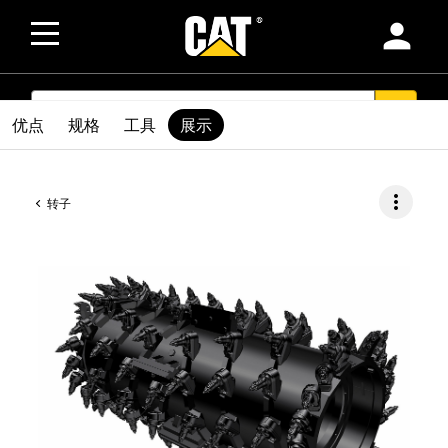
person
SEARCH
search
优点
规格
工具
展示
more_vert
转子