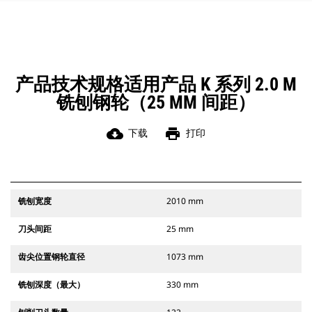
产品技术规格适用产品 K 系列 2.0 M
铣刨钢轮（25 MM 间距）
cloud_download
print
下载
打印
铣刨宽度
2010 mm
刀头间距
25 mm
齿尖位置钢轮直径
1073 mm
铣刨深度（最大）
330 mm