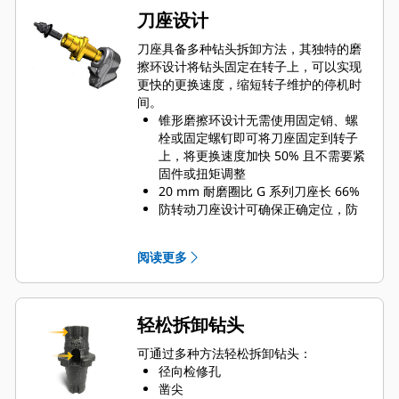
刀座设计
刀座具备多种钻头拆卸方法，其独特的磨
擦环设计将钻头固定在转子上，可以实现
更快的更换速度，缩短转子维护的停机时
间。
锥形磨擦环设计无需使用固定销、螺
栓或固定螺钉即可将刀座固定到转子
上，将更换速度加快 50% 且不需要紧
固件或扭矩调整
20 mm 耐磨圈比 G 系列刀座长 66%
防转动刀座设计可确保正确定位，防
止座体和刀座的磨损
水可通过刀座径向检修孔渗入，协助
阅读更多
钻齿旋转以实现均匀的钻头磨损
刀座可用于安装 20 mm、22 mm 和
25 mm 齿杆尺寸的刀头，满足不同应
用需求
轻松拆卸钻头
可通过多种方法轻松拆卸钻头：
径向检修孔
凿尖