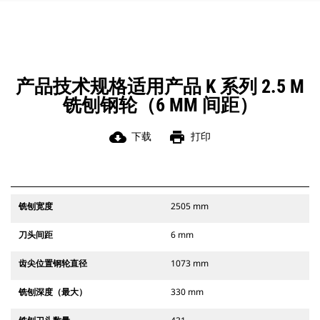
产品技术规格适用产品 K 系列 2.5 M
铣刨钢轮（6 MM 间距）
cloud_download
print
下载
打印
铣刨宽度
2505 mm
刀头间距
6 mm
齿尖位置钢轮直径
1073 mm
铣刨深度（最大）
330 mm