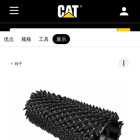
person
SEARCH
search
优点
规格
工具
展示
more_vert
转子