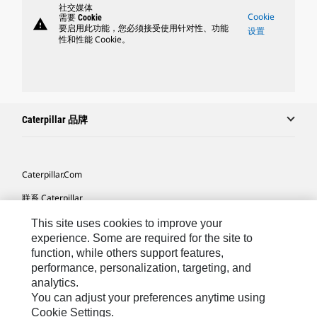
社交媒体
Cookie
需要 Cookie
warning
要启用此功能，您必须接受使用针对性、功能
设置
性和性能 Cookie。
Caterpillar 品牌
Caterpillar.com
联系 Caterpillar
我的营销首选项
This site uses cookies to improve your
experience. Some are required for the site to
站点地图
function, while others support features,
performance, personalization, targeting, and
Cookie Settings
analytics.
法律
You can adjust your preferences anytime using
Cookie Settings.
隐私