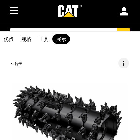
person
SEARCH
search
优点
规格
工具
展示
more_vert
转子