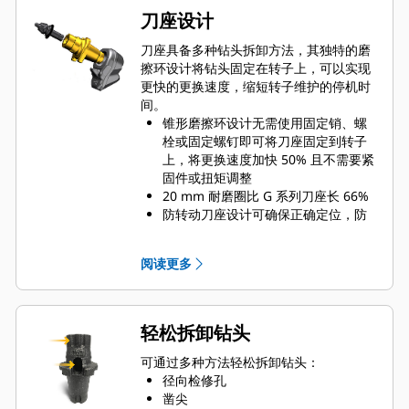
刀座设计
刀座具备多种钻头拆卸方法，其独特的磨
擦环设计将钻头固定在转子上，可以实现
更快的更换速度，缩短转子维护的停机时
间。
锥形磨擦环设计无需使用固定销、螺
栓或固定螺钉即可将刀座固定到转子
上，将更换速度加快 50% 且不需要紧
固件或扭矩调整
20 mm 耐磨圈比 G 系列刀座长 66%
防转动刀座设计可确保正确定位，防
止座体和刀座的磨损
水可通过刀座径向检修孔渗入，协助
阅读更多
钻齿旋转以实现均匀的钻头磨损
刀座可用于安装 20 mm、22 mm 和
25 mm 齿杆尺寸的刀头，满足不同应
用需求
轻松拆卸钻头
可通过多种方法轻松拆卸钻头：
径向检修孔
凿尖