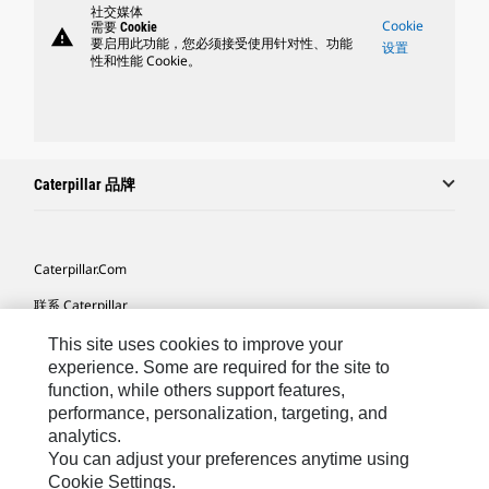
社交媒体
Cookie
需要 Cookie
warning
要启用此功能，您必须接受使用针对性、功能
设置
性和性能 Cookie。
Caterpillar 品牌
Caterpillar.com
联系 Caterpillar
我的营销首选项
This site uses cookies to improve your
experience. Some are required for the site to
站点地图
function, while others support features,
performance, personalization, targeting, and
Cookie Settings
analytics.
法律
You can adjust your preferences anytime using
Cookie Settings.
隐私