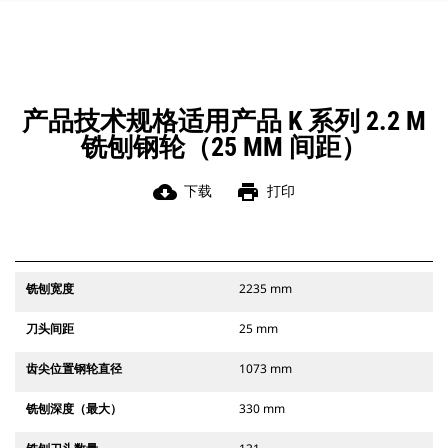
产品技术规格适用产品 K 系列 2.2 M
铣刨钢轮（25 MM 间距）
cloud_download
print
下载
打印
铣刨宽度
2235 mm
刀头间距
25 mm
齿尖位置钢轮直径
1073 mm
铣刨深度（最大）
330 mm