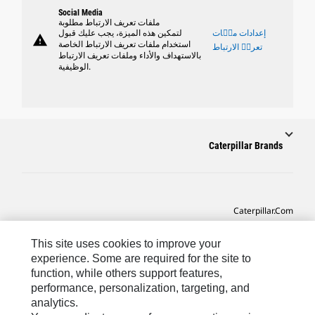
Social Media
ملفات تعريف الارتباط مطلوبة
إعدادات ملٝات
لتمكين هذه الميزة، يجب عليك قبول
warning
استخدام ملفات تعريف الارتباط الخاصة
تعريٝ الارتباط
بالاستهداف والأداء وملفات تعريف الارتباط
الوظيفية.
Caterpillar Brands
Caterpillar.com
CAT التواصل من أجل خدمة المعدات ودعم
This site uses cookies to improve your
تفضيلات التسويق الخاصة بي
experience. Some are required for the site to
function, while others support features,
خريطة الموقع
performance, personalization, targeting, and
analytics.
Cookie Settings