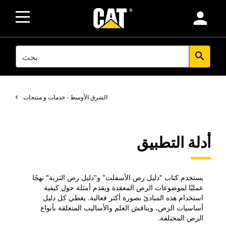
person
SEARCH
search
الشرق الأوسط - خدمات و منتجات
أدلة التطبيق
يستخدم كتاب "دليل رص الأسفلت" و"دليل رص التربة" نهجًا
عمليًا لموضوعات الرص المعقدة ويقدم أمثلة حول كيفية
استخدام هذه المبادئ بصورة أكثر فعالية. يغطي كل دليل
أساسيات الرص، ويناقش العلم والأساليب المتعلقة بأنواع
الرص المختلفة.