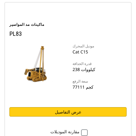
ماكينات مد المواسير
PL83
موديل المحرك
Cat C15
قدرة الحدافة
238 كيلووات
سعة الرفع
77111 كجم
عرض التفاصيل
مقارنة الموديلات