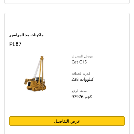
ماكينات مد المواسير
PL87
موديل المحرك
Cat C15
قدرة الحدافة
238 كيلووات
سعة الرفع
97976 كجم
عرض التفاصيل