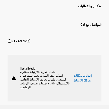
الأخبار والفعاليات
التواصل مع Cat
SA ‧ Arabic
Social Media
ملفات تعريف الارتباط مطلوبة
إعدادات ملٝات
لتمكين هذه الميزة، يجب عليك قبول
warning
استخدام ملفات تعريف الارتباط الخاصة
تعريٝ الارتباط
بالاستهداف والأداء وملفات تعريف الارتباط
الوظيفية.