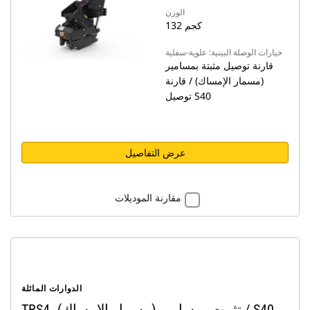
الوزن
132 كجم
خيارات الوصلة البينية: علوية-سفلية
قارنة توصيل مثبتة بمسامير
(مسمار الإمساك) / قارنة
توصيل S40
عرض التفاصيل
مقارنة الموديلات
الدوارات المائلة
TRS4، تثبيت بمسامير (مسمار الإمساك) / S40،