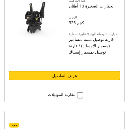
فئة الماكينة
الحفارات الصغيرة 10 أطنان
الوزن
326 كجم
خيارات الوصلة البينية: علوية-سفلية
قارنة توصيل مثبتة بمسامير
(مسمار الإمساك) / قارنة
توصيل بمسمار إمساك
عرض التفاصيل
مقارنة الموديلات
جديد