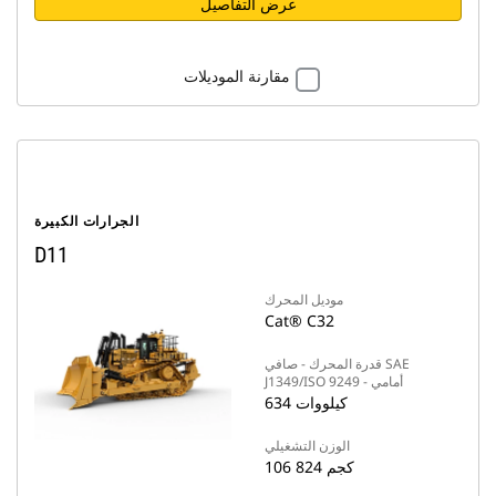
عرض التفاصيل
مقارنة الموديلات
الجرارات الكبيرة
D11
موديل المحرك
Cat® C32
قدرة المحرك - صافي SAE
J1349/ISO 9249 - أمامي
634 كيلووات
الوزن التشغيلي
106 824 كجم