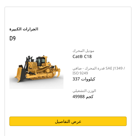
الجرارات الكبيرة
D9
موديل المحرك
Cat® C18
قدرة المحرك - صافي SAE J1349 /
ISO 9249
337 كيلووات
الوزن التشغيلي
49988 كجم
عرض التفاصيل