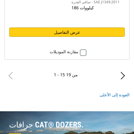
صافي القدرة - SAE J1349:2011
186 كيلووات
عرض التفاصيل
مقارنة الموديلات
1 - 15 من 19
العودة إلى الأعلى
جرافات CAT® DOZERS.