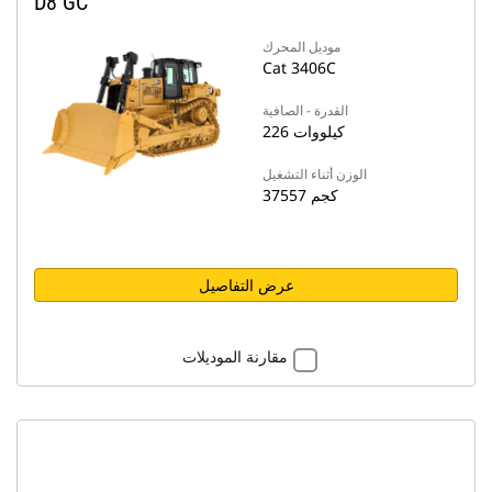
D8 GC
موديل المحرك
Cat 3406C
القدرة - الصافية
226 كيلووات
الوزن أثناء التشغيل
37557 كجم
عرض التفاصيل
مقارنة الموديلات