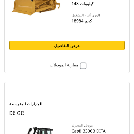
148 كيلووات
الوزن أثناء التشغيل
18984 كجم
عرض التفاصيل
مقارنة الموديلات
الجرارات المتوسطة
D6 GC
موديل المحرك
Cat® 3306B DITA