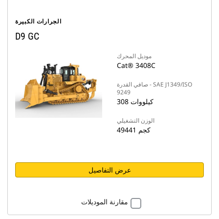
الجرارات الكبيرة
D9 GC
موديل المحرك
Cat® 3408C
صافي القدرة - SAE J1349/ISO
9249
308 كيلووات
الوزن التشغيلي
49441 كجم
عرض التفاصيل
مقارنة الموديلات