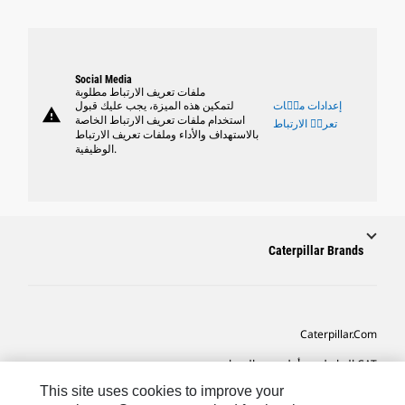
Social Media
ملفات تعريف الارتباط مطلوبة
إعدادات ملٝات
لتمكين هذه الميزة، يجب عليك قبول
warning
استخدام ملفات تعريف الارتباط الخاصة
تعريٝ الارتباط
بالاستهداف والأداء وملفات تعريف الارتباط
الوظيفية.
Caterpillar Brands
Caterpillar.com
CAT التواصل من أجل خدمة المعدات ودعم
This site uses cookies to improve your
تفضيلات التسويق الخاصة بي