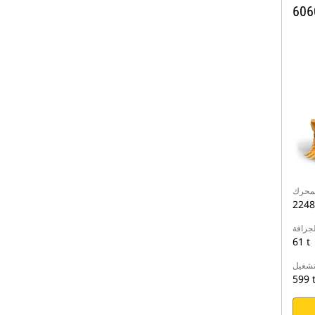
606
جرافة
61 t
لتشغيل
599 