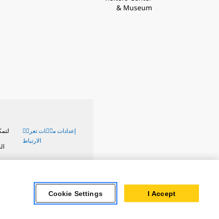
& Museum
إعدادات ملٝات تعريٝ
لتمك
الارتباط
ال
Cookie Settings
I Accept
Caterpillar Brands