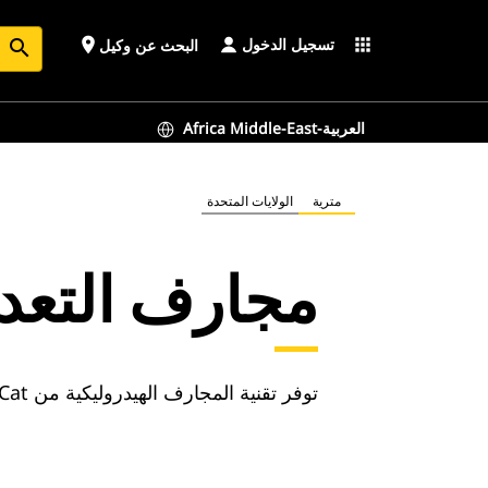
تسجيل الدخول
place
apps
البحث عن وكيل
search
Africa Middle-East-العربية
مترية
الولايات المتحدة
مجارف التعدي
توفر تقنية المجارف الهيدروليكية من Cat® قوى حفر إضافية وتعين على تحقيق إنتاجية أكبر.