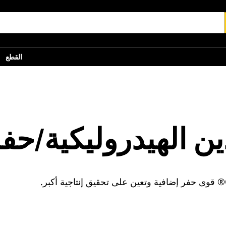
القطع
ن الهيدروليكية/حفا