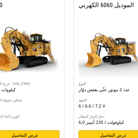
الموديل 6060 الكهربي
0
النوع
خرج المحرك - SAE J1995
عدد 2 موتور حثّي بقفص دوّار
2248 كيلووات
الجهد
صافي حمولة ال
6 / 6.6 / 7.2 V
دخل التيار المقدّر
الوزن أثناء ا
6,0 كيلوفولت / 235 أمبير
t
عرض التفاصيل
عرض التفاصيل