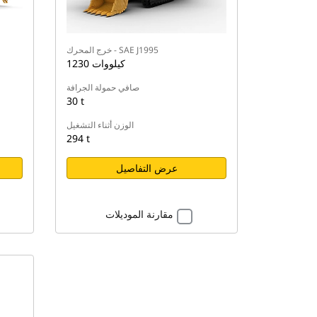
خرج المحرك - SAE J1995
1230 كيلووات
صافي حمولة الجرافة
30 t
الوزن أثناء التشغيل
294 t
عرض التفاصيل
مقارنة الموديلات