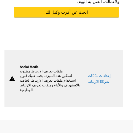
ولأعمالك. اتصل به اليوم.
ابحث عن أقرب وكيل لك
Social Media
ملفات تعريف الارتباط مطلوبة
إعدادات ملٝات
لتمكين هذه الميزة، يجب عليك قبول
warning
استخدام ملفات تعريف الارتباط الخاصة
تعريٝ الارتباط
بالاستهداف والأداء وملفات تعريف الارتباط
الوظيفية.