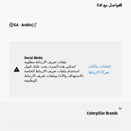
التواصل مع Cat
SA ‧ Arabic
Social Media
ملفات تعريف الارتباط مطلوبة
إعدادات ملٝات
لتمكين هذه الميزة، يجب عليك قبول
warning
استخدام ملفات تعريف الارتباط الخاصة
تعريٝ الارتباط
بالاستهداف والأداء وملفات تعريف الارتباط
الوظيفية.
Caterpillar Brands