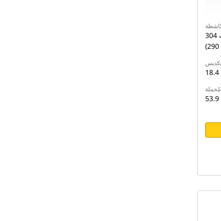
لكاشطة
304 كيلووات (407 hp)/216 كيلووات
(
تكديس
ُحملة