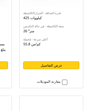
قدرة الحدافة - الجرار/الكاشطة
425 كيلووات
سعة الكاشطة - في حالة التكديس
26 متر³
أعلى سرعة - مُحملة
55.8 كم/س
مست
عرض التفاصيل
مقارنة الموديلات