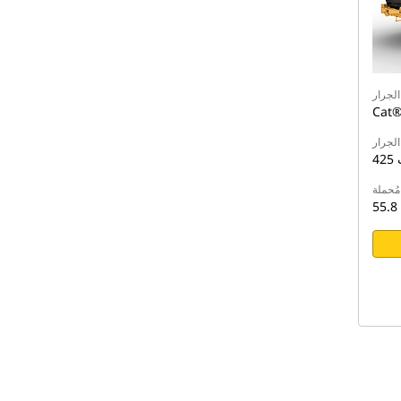
لجرار
Cat®
الجرار
ت
ُحملة