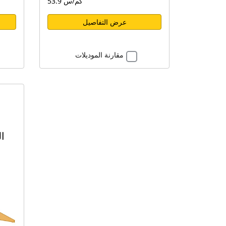
53.9 كم/س
عرض التفاصيل
مقارنة الموديلات
ا