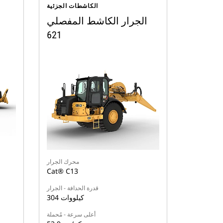
الكاشطات الجزئية
الجرار الكاشط المفصلي
621
محرك الجرار
Cat® C13
قدرة الحدافة - الجرار
304 كيلووات
أعلى سرعة - مُحملة