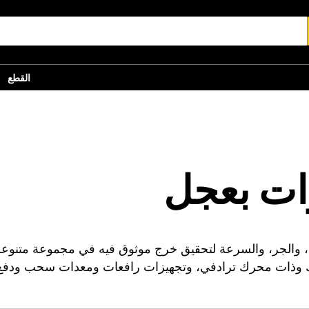
القطع
ات بعجل
ط الجرارات بعجل من Cat® بالقوة، والجر، والسرعة لتحقيق خرج موثوق فيه في م
 وذات محرك ترادفي، وتجهيزات رافعات ومعدات سحب ودفع 