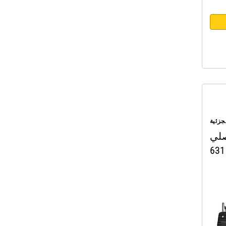
جزئية
صلي
631