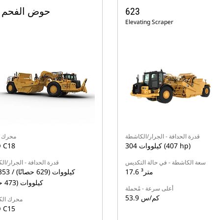
623
حوض الفحم 657
Elevating Scraper
قدرة الحدافة - الجرار/الكاشطة
محرك ا
304 كيلووات (407 hp)
 C18
سعة الكاشطة - في حالة التكديس
قدرة الحدافة - الجرار/ا
17.6 متر³
كيلووات (473 حصانًا)
أعلى سرعة - مُحملة
53.9 كم/س
محرك ال
 C15