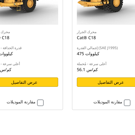
محرك الجرار
محرك ا
 C18
Cat® C18
إجمالي القدرة (SAE J1995)
قدرة الحدافة - 
475 كيلووات
425 كيلووا
أعلى سرعة - مُحملة
أعلى سرعة - م
56.1 كم/س
55.8 كم/س
عرض التفاصيل
عرض التفاصيل
مقارنة الموديلات
مقارنة الموديلات