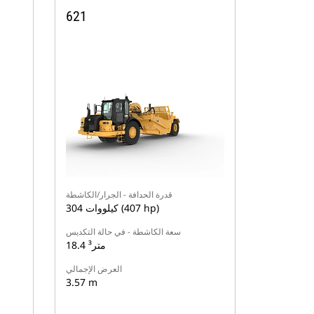
621
قدرة الحدافة - الجرار/الكاشطة
304 كيلووات (407 hp)
سعة الكاشطة - في حالة التكديس
18.4 متر³
العرض الإجمالي
3.57 m