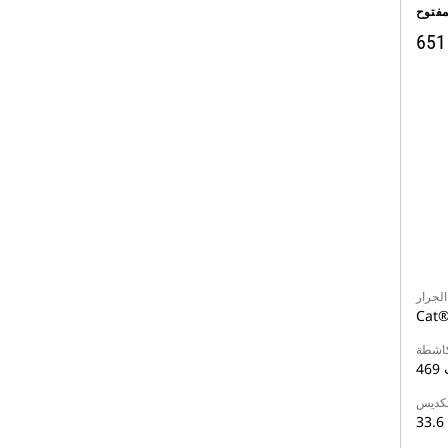
فتوح
651
لجرار
Cat®
لكاشطة
تكديس