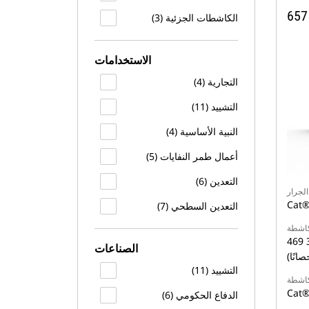
الكاشطات الجزئية (3)
الاستخدامات
التجارية (4)
التشييد (11)
النبية الأساسية (4)
أعمال طمر النفايات (5)
التعدين (6)
لجرار
Cat®
التعدين السطحي (7)
لكاشطة
469 كيلووات (629 حصانًا) / 353
الصناعات
التشييد (11)
كاشطة
Cat®
الدفاع الحكومي (6)