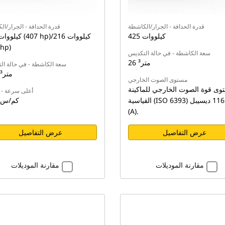
قدرة الحدافة - الجرار/الكاشطة
قدرة الحدافة - الجرار/ا
425 كيلووات
290 hp)
سعة الكاشطة - في حالة التكديس
26 متر³
سعة الكاشطة - في حالة ال
18.4 متر³
مستوى الصوت الخارجي
وى قوة الصوت الخارجي للماكينة
أعلى سرعة - م
القياسية (ISO 6393) يبلغ 116 ديسيبل
53.9 كم/س
(A).
عرض التفاصيل
عرض التفاصيل
مقارنة الموديلات
مقارنة الموديلات