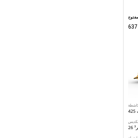
فتوح
637
لكاشطة
ت
تكديس
ر³
ُحملة