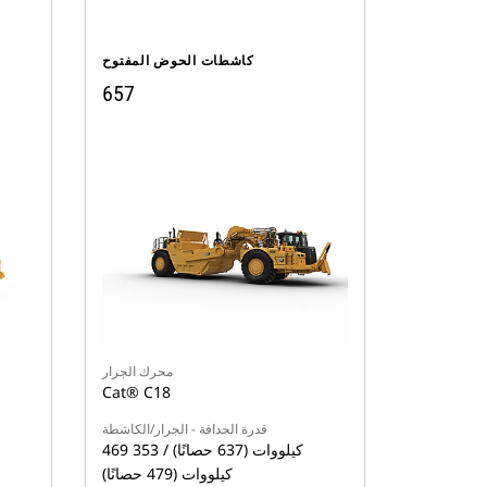
كاشطات الحوض المفتوح
657
محرك الجرار
Cat® C18
قدرة الحدافة - الجرار/الكاشطة
469 كيلووات (637 حصانًا) / 353
كيلووات (479 حصانًا)