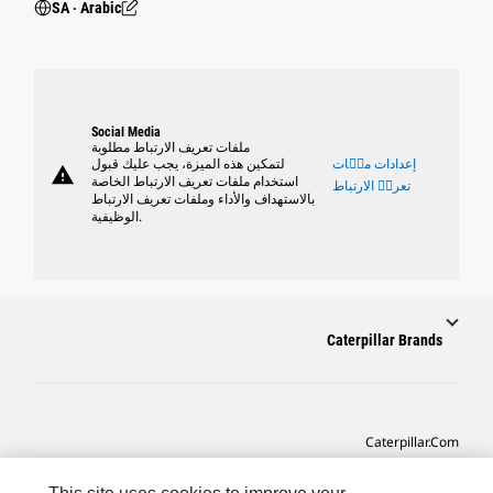
SA ‧ Arabic
Social Media
ملفات تعريف الارتباط مطلوبة
إعدادات ملٝات
لتمكين هذه الميزة، يجب عليك قبول
warning
استخدام ملفات تعريف الارتباط الخاصة
تعريٝ الارتباط
بالاستهداف والأداء وملفات تعريف الارتباط
الوظيفية.
Caterpillar Brands
Caterpillar.com
CAT التواصل من أجل خدمة المعدات ودعم